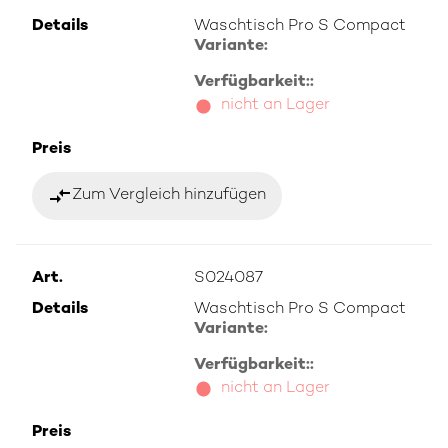
Details
Waschtisch Pro S Compact
Variante:
Verfügbarkeit::
nicht an Lager
Preis
compare_arrows
Zum Vergleich hinzufügen
Art.
S024087
Details
Waschtisch Pro S Compact
Variante:
Verfügbarkeit::
nicht an Lager
Preis