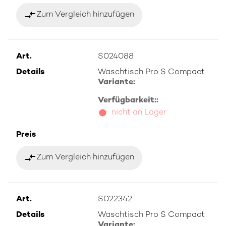
compare_arrows
Zum Vergleich hinzufügen
Art.
S024088
Details
Waschtisch Pro S Compact
Variante:
Verfügbarkeit::
nicht an Lager
Preis
compare_arrows
Zum Vergleich hinzufügen
Art.
S022342
Details
Waschtisch Pro S Compact
Variante: