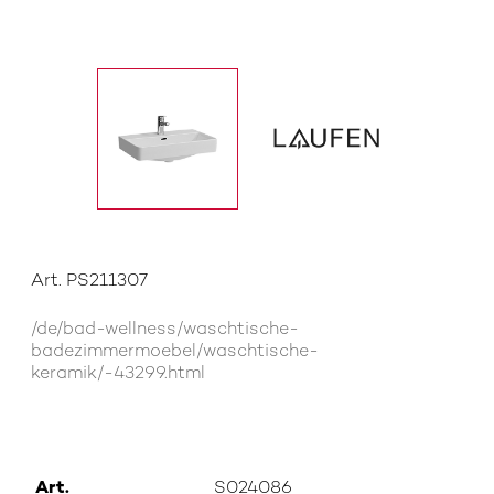
Art. PS211307
/de/bad-wellness/waschtische-
badezimmermoebel/waschtische-
keramik/-43299.html
Art.
S024086