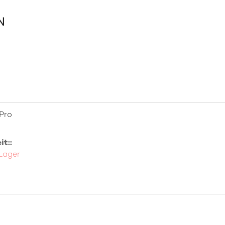
Pro
t::
 Lager