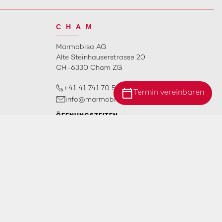
CHAM
Marmobisa AG
Alte Steinhauserstrasse 20
CH-6330 Cham ZG
+41 41 741 70 50
calendar_today
Termin vereinbaren
info@marmobisa.ch
Standort Ebersecken
ÖFFNUNGSZEITEN
Standort Ittigen
Standort Cham
Impressum
AGB
Datenschutz