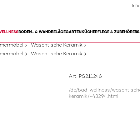
Info
WELLNESS
BODEN- & WANDBELÄGE
GARTEN
KÜCHE
PFLEGE & ZUBEHÖR
ERS
mmermöbel
Waschtische Keramik
mmermöbel
Waschtische Keramik
Art. PS211246
/de/bad-wellness/waschtisc
keramik/-43294.html