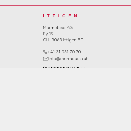
ITTIGEN
Marmobisa AG
Ey 19
CH-3063 Ittigen BE
+41 31 931 70 70
info@marmobisa.ch
ÖFFNUNGSZEITEN