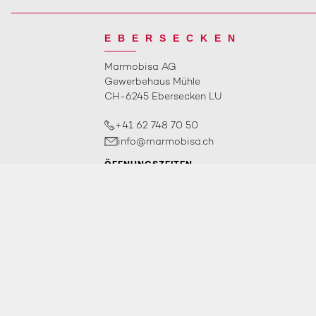
EBERSECKEN
Marmobisa AG
Gewerbehaus Mühle
CH-6245 Ebersecken LU
+41 62 748 70 50
info@marmobisa.ch
ÖFFNUNGSZEITEN
2026
Marmobisa AG
copyright