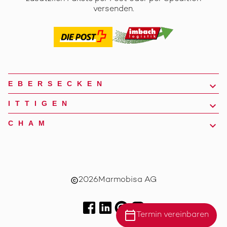
versenden.
EBERSECKEN
ITTIGEN
CHAM
2026
Marmobisa AG
copyright
calendar_today
Termin vereinbaren