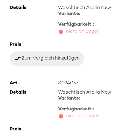
Details
Waschtisch Arolla New
Variante:
Verfügbarkeit::
nicht an Lager
Preis
compare_arrows
Zum Vergleich hinzufügen
Art.
S024057
Details
Waschtisch Arolla New
Variante:
Verfügbarkeit::
nicht an Lager
Preis