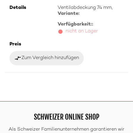
Details
Ventilabdeckung 74 mm,
Variante:
Verfügbarkeit::
nicht an Lager
Preis
compare_arrows
Zum Vergleich hinzufügen
SCHWEIZER ONLINE SHOP
Als Schweizer Familienunternehmen garantieren wir