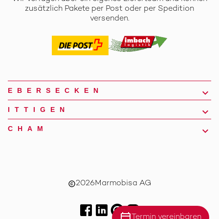
zusätzlich Pakete per Post oder per Spedition
versenden.
EBERSECKEN
ITTIGEN
CHAM
2026
Marmobisa AG
copyright
calendar_today
Termin vereinbaren