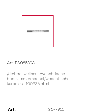
Art. PS085398
/de/bad-wellness/waschtische-
badezimmermoebel/waschtische-
keramik/-100936.html
Art.
S077911