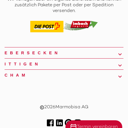
zusätzlich Pakete per Post oder per Spedition
versenden.
EBERSECKEN
ITTIGEN
CHAM
2026
Marmobisa AG
copyright
calendar_today
Termin vereinbaren