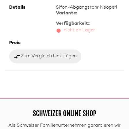
Details
Sifon-Abgangsrohr Neoperl
Variante:
Verfügbarkeit::
nicht an Lager
Preis
compare_arrows
Zum Vergleich hinzufügen
SCHWEIZER ONLINE SHOP
Als Schweizer Familienunternehmen garantieren wir