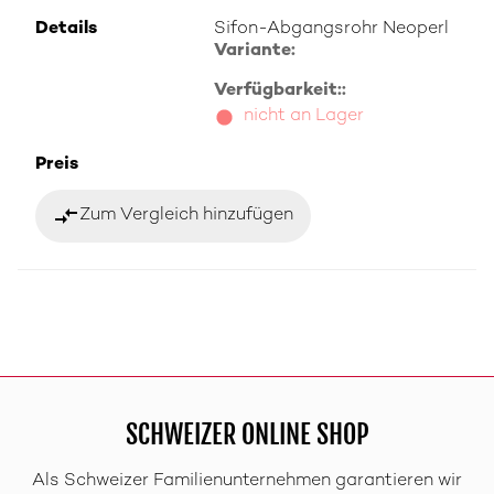
Details
Sifon-Abgangsrohr Neoperl
Variante:
Verfügbarkeit::
nicht an Lager
Preis
compare_arrows
Zum Vergleich hinzufügen
SCHWEIZER ONLINE SHOP
Als Schweizer Familienunternehmen garantieren wir