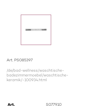
Art. PS085397
/de/bad-wellness/waschtische-
badezimmermoebel/waschtische-
keramik/-100934.html
Art.
S077910