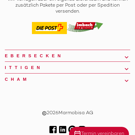
zusätzlich Pakete per Post oder per Spedition
versenden.
EBERSECKEN
ITTIGEN
CHAM
2026
Marmobisa AG
copyright
calendar_today
Termin vereinbaren