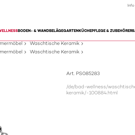
Info
WELLNESS
BODEN- & WANDBELÄGE
GARTEN
KÜCHE
PFLEGE & ZUBEHÖR
ERS
mmermöbel
Waschtische Keramik
mmermöbel
Waschtische Keramik
Art. PS085283
/de/bad-wellness/waschtisc
keramik/-100884.html