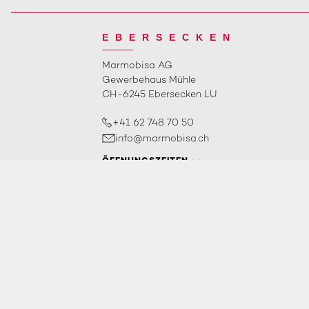
EBERSECKEN
Marmobisa AG
Gewerbehaus Mühle
CH-6245 Ebersecken LU
+41 62 748 70 50
info@marmobisa.ch
ÖFFNUNGSZEITEN
2026
Marmobisa AG
copyright