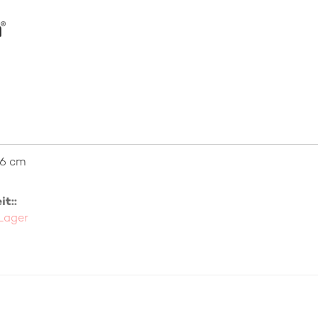
26 cm
t::
 Lager