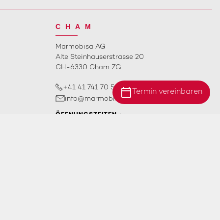
CHAM
Marmobisa AG
Alte Steinhauserstrasse 20
CH-6330 Cham ZG
+41 41 741 70 50
calendar_today
Termin vereinbaren
info@marmobisa.ch
Standort Ebersecken
ÖFFNUNGSZEITEN
Standort Ittigen
Standort Cham
Impressum
AGB
Datenschutz