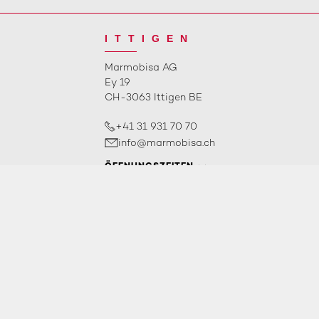
ITTIGEN
Marmobisa AG
Ey 19
CH-3063 Ittigen BE
+41 31 931 70 70
info@marmobisa.ch
ÖFFNUNGSZEITEN