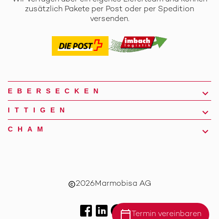
zusätzlich Pakete per Post oder per Spedition
versenden.
EBERSECKEN
ITTIGEN
CHAM
2026
Marmobisa AG
copyright
calendar_today
Termin vereinbaren