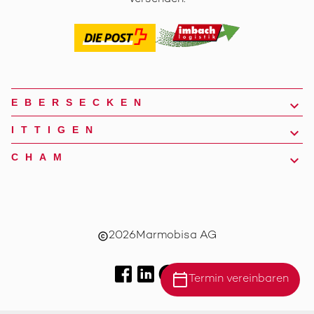
EBERSECKEN
ITTIGEN
CHAM
2026
Marmobisa AG
copyright
calendar_today
Termin vereinbaren
Standort Ebersecken