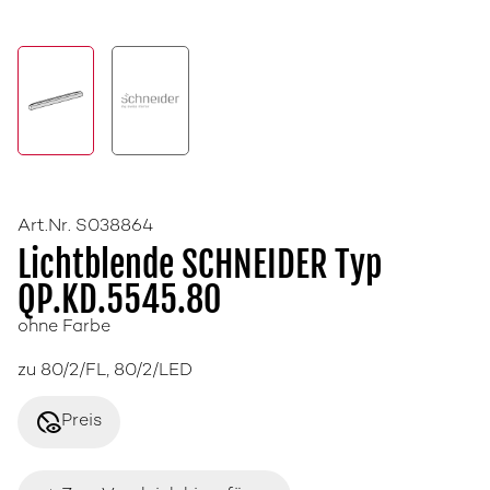
Art.Nr. S038864
Lichtblende SCHNEIDER Typ
QP.KD.5545.80
ohne Farbe
zu 80/2/FL, 80/2/LED
disabled_visible
Preis