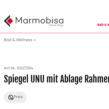
BAD & 
Online Shop
Bad & Wellness
Art.Nr. S017284
Spiegel UNU mit Ablage Rahme
disabled_visible
Preis