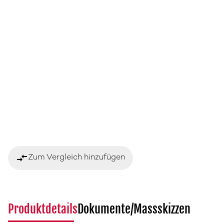
compare_arrows
Zum Vergleich hinzufügen
Produktdetails
Dokumente/Massskizzen