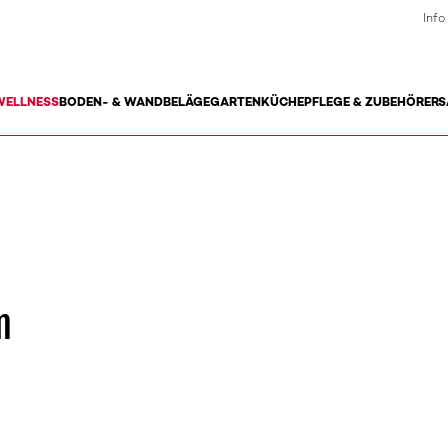
Info
WELLNESS
BODEN- & WANDBELÄGE
GARTEN
KÜCHE
PFLEGE & ZUBEHÖR
ERS
n