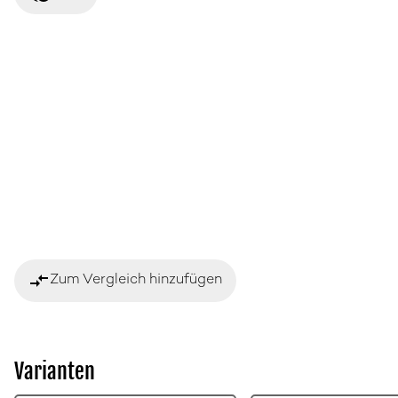
compare_arrows
Zum Vergleich hinzufügen
Varianten