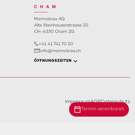
CHAM
Marmobisa AG
Alte Steinhauserstrasse 20
CH-6330 Cham ZG
+41 41 741 70 50
info@marmobisa.ch
ÖFFNUNGSZEITEN
Impressum
AGB
Datenschutz
calendar_today
Termin vereinbaren
Standort Ebersecken
Standort Ittigen
Standort Cham