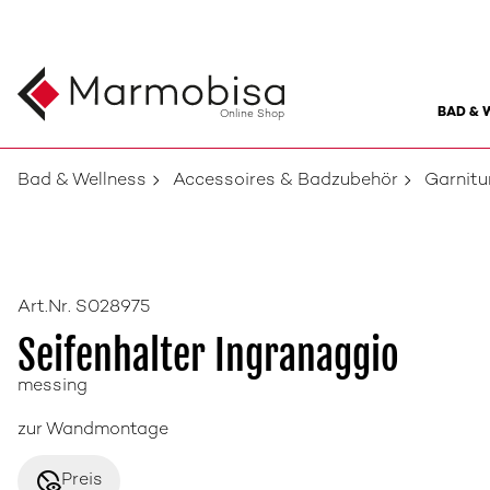
BAD & 
Online Shop
Bad & Wellness
Accessoires & Badzubehör
Garnit
Art.Nr. S028975
Seifenhalter Ingranaggio
messing
zur Wandmontage
disabled_visible
Preis