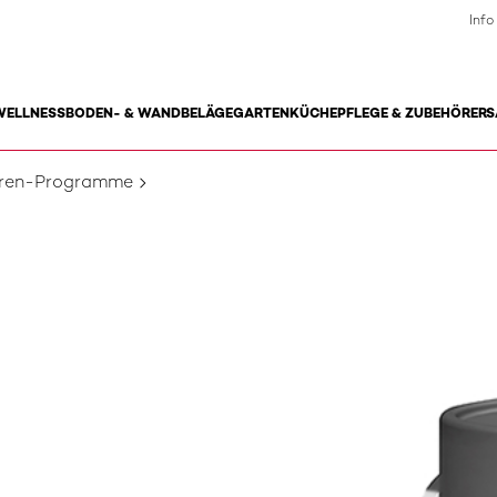
Info
WELLNESS
BODEN- & WANDBELÄGE
GARTEN
KÜCHE
PFLEGE & ZUBEHÖR
ERS
uren-Programme