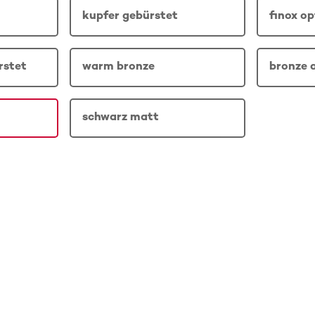
kupfer gebürstet
finox op
rstet
warm bronze
bronze 
schwarz matt