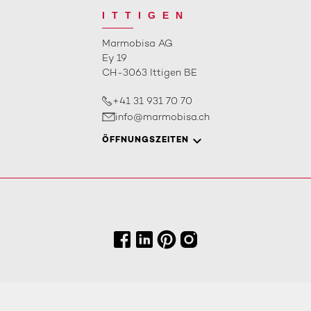
ITTIGEN
Marmobisa AG
Ey 19
CH-3063 Ittigen BE
+41 31 931 70 70
info@marmobisa.ch
ÖFFNUNGSZEITEN