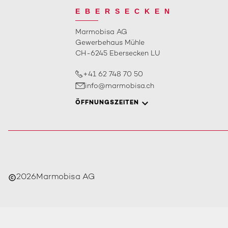
EBERSECKEN
Marmobisa AG
Gewerbehaus Mühle
CH-6245 Ebersecken LU
+41 62 748 70 50
info@marmobisa.ch
ÖFFNUNGSZEITEN
2026
Marmobisa AG
copyright