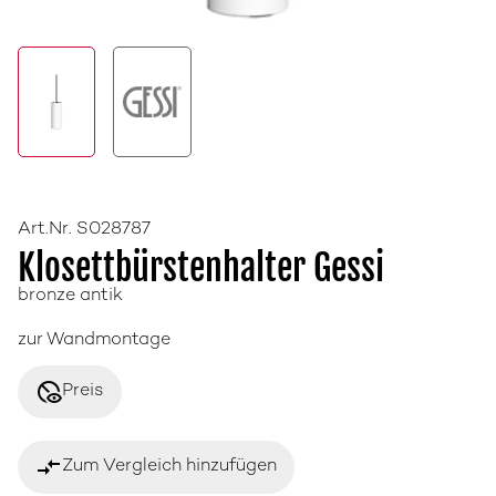
Art.Nr. S028787
Klosettbürstenhalter Gessi
bronze antik
zur Wandmontage
disabled_visible
Preis
compare_arrows
Zum Vergleich hinzufügen