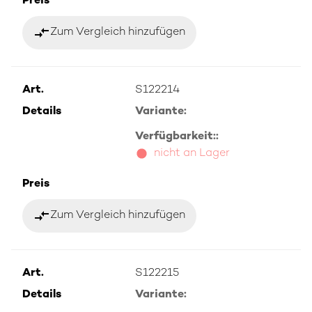
Preis
compare_arrows
Zum Vergleich hinzufügen
Art.
S122214
Details
Variante:
Verfügbarkeit::
nicht an Lager
Preis
compare_arrows
Zum Vergleich hinzufügen
Art.
S122215
Details
Variante: