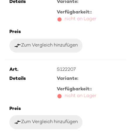
Details
Variante:
Verfügbarkeit::
nicht an Lager
Preis
compare_arrows
Zum Vergleich hinzufügen
Art.
S122207
Details
Variante:
Verfügbarkeit::
nicht an Lager
Preis
compare_arrows
Zum Vergleich hinzufügen