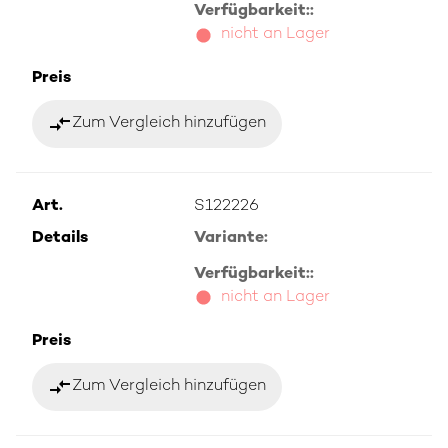
Verfügbarkeit::
nicht an Lager
Preis
compare_arrows
Zum Vergleich hinzufügen
Art.
S122226
Details
Variante:
Verfügbarkeit::
nicht an Lager
Preis
compare_arrows
Zum Vergleich hinzufügen