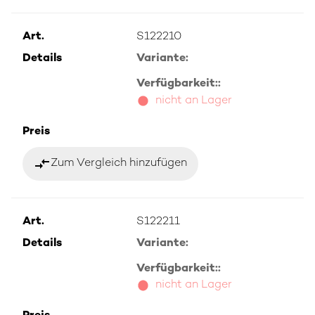
Art.
S122210
Details
Variante:
Verfügbarkeit::
nicht an Lager
Preis
compare_arrows
Zum Vergleich hinzufügen
Art.
S122211
Details
Variante:
Verfügbarkeit::
nicht an Lager