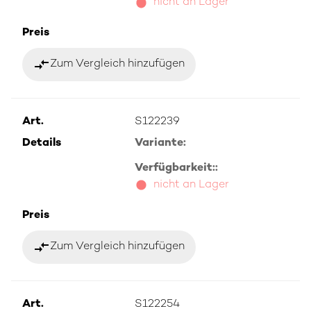
nicht an Lager
Preis
compare_arrows
Zum Vergleich hinzufügen
Art.
S122239
Details
Variante:
Verfügbarkeit::
nicht an Lager
Preis
compare_arrows
Zum Vergleich hinzufügen
Art.
S122254