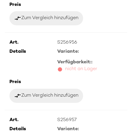
Preis
compare_arrows
Zum Vergleich hinzufügen
Art.
S256956
Details
Variante:
Verfügbarkeit::
nicht an Lager
Preis
compare_arrows
Zum Vergleich hinzufügen
Art.
S256957
Details
Variante: