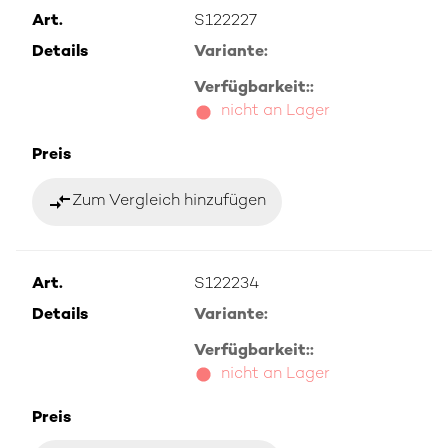
Art.
S122227
Details
Variante:
Verfügbarkeit::
nicht an Lager
Preis
compare_arrows
Zum Vergleich hinzufügen
Art.
S122234
Details
Variante:
Verfügbarkeit::
nicht an Lager
Preis