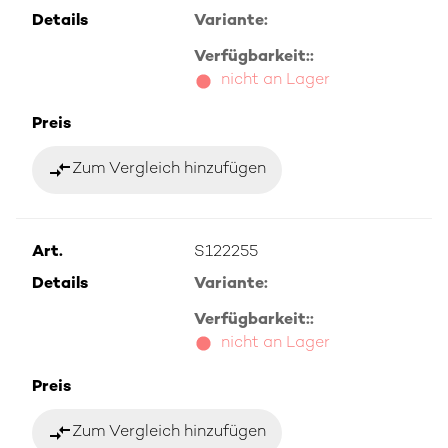
Details
Variante:
Verfügbarkeit::
nicht an Lager
Preis
compare_arrows
Zum Vergleich hinzufügen
Art.
S122255
Details
Variante:
Verfügbarkeit::
nicht an Lager
Preis
compare_arrows
Zum Vergleich hinzufügen