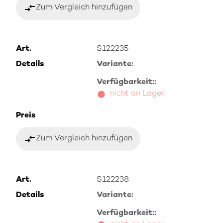
compare_arrows
Zum Vergleich hinzufügen
Art.
S122235
Details
Variante:
Verfügbarkeit::
nicht an Lager
Preis
compare_arrows
Zum Vergleich hinzufügen
Art.
S122238
Details
Variante:
Verfügbarkeit::