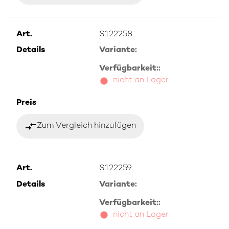
Art.
S122258
Details
Variante:
Verfügbarkeit::
nicht an Lager
Preis
compare_arrows
Zum Vergleich hinzufügen
Art.
S122259
Details
Variante:
Verfügbarkeit::
nicht an Lager