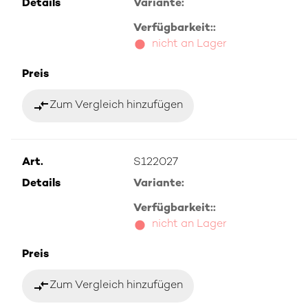
Details
Variante:
Verfügbarkeit::
nicht an Lager
Preis
compare_arrows
Zum Vergleich hinzufügen
Art.
S122027
Details
Variante:
Verfügbarkeit::
nicht an Lager
Preis
compare_arrows
Zum Vergleich hinzufügen