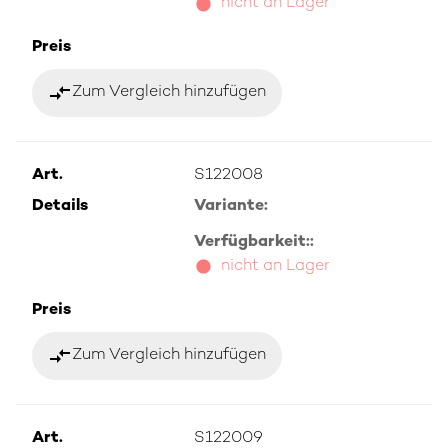
nicht an Lager
Preis
compare_arrows
Zum Vergleich hinzufügen
Art.
S122008
Details
Variante:
Verfügbarkeit::
nicht an Lager
Preis
compare_arrows
Zum Vergleich hinzufügen
Art.
S122009