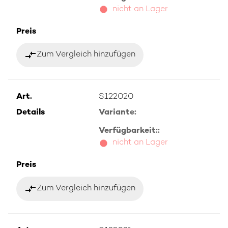
nicht an Lager
Preis
compare_arrows
Zum Vergleich hinzufügen
Art.
S122020
Details
Variante:
Verfügbarkeit::
nicht an Lager
Preis
compare_arrows
Zum Vergleich hinzufügen