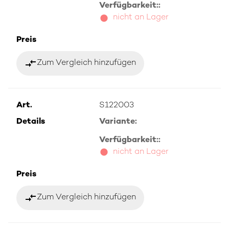
Verfügbarkeit::
nicht an Lager
Preis
compare_arrows
Zum Vergleich hinzufügen
Art.
S122003
Details
Variante:
Verfügbarkeit::
nicht an Lager
Preis
compare_arrows
Zum Vergleich hinzufügen