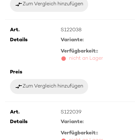
compare_arrows
Zum Vergleich hinzufügen
Art.
S122038
Details
Variante:
Verfügbarkeit::
nicht an Lager
Preis
compare_arrows
Zum Vergleich hinzufügen
Art.
S122039
Details
Variante:
Verfügbarkeit::