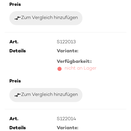
Preis
compare_arrows
Zum Vergleich hinzufügen
Art.
S122013
Details
Variante:
Verfügbarkeit::
nicht an Lager
Preis
compare_arrows
Zum Vergleich hinzufügen
Art.
S122014
Details
Variante: