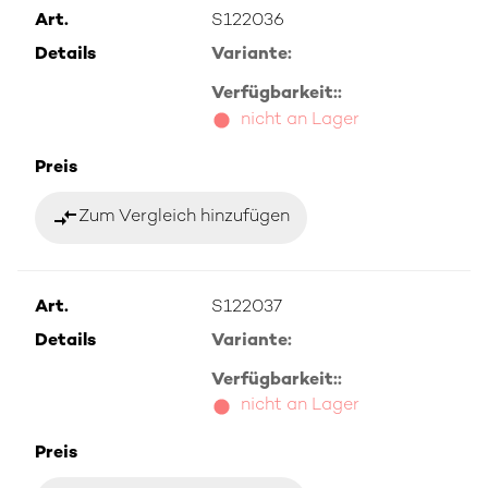
Art.
S122036
Details
Variante:
Verfügbarkeit::
nicht an Lager
Preis
compare_arrows
Zum Vergleich hinzufügen
Art.
S122037
Details
Variante:
Verfügbarkeit::
nicht an Lager
Preis