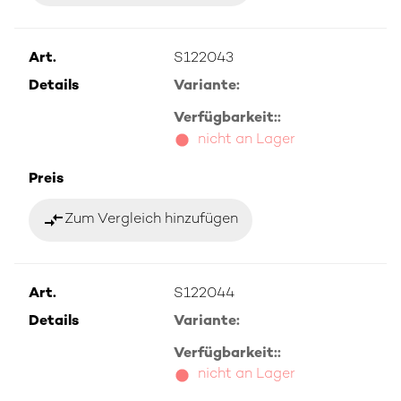
Art.
S122043
Details
Variante:
Verfügbarkeit::
nicht an Lager
Preis
compare_arrows
Zum Vergleich hinzufügen
Art.
S122044
Details
Variante:
Verfügbarkeit::
nicht an Lager