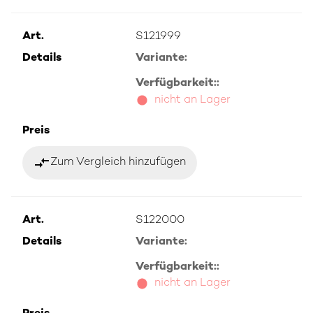
Art.
S121999
Details
Variante:
Verfügbarkeit::
nicht an Lager
Preis
compare_arrows
Zum Vergleich hinzufügen
Art.
S122000
Details
Variante:
Verfügbarkeit::
nicht an Lager