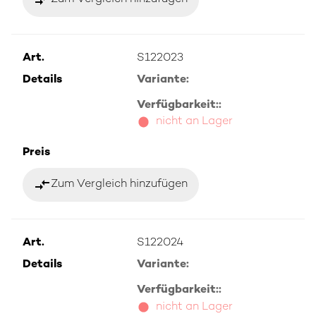
Art.
S122023
Details
Variante:
Verfügbarkeit::
nicht an Lager
Preis
compare_arrows
Zum Vergleich hinzufügen
Art.
S122024
Details
Variante:
Verfügbarkeit::
nicht an Lager