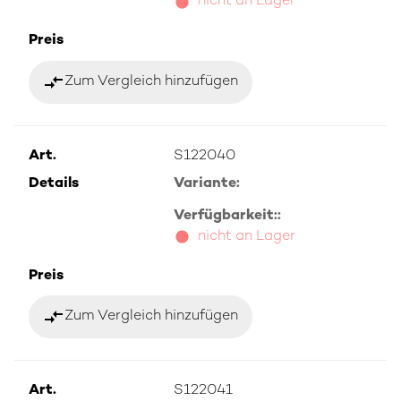
nicht an Lager
Preis
compare_arrows
Zum Vergleich hinzufügen
Art.
S122040
Details
Variante:
Verfügbarkeit::
nicht an Lager
Preis
compare_arrows
Zum Vergleich hinzufügen
Art.
S122041