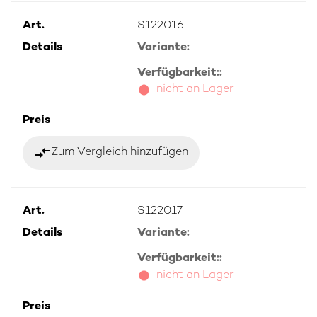
Art.
S122016
Details
Variante:
Verfügbarkeit::
nicht an Lager
Preis
compare_arrows
Zum Vergleich hinzufügen
Art.
S122017
Details
Variante:
Verfügbarkeit::
nicht an Lager
Preis