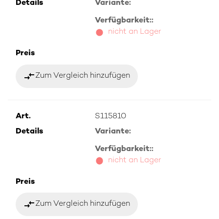
Details
Variante:
Verfügbarkeit::
nicht an Lager
Preis
compare_arrows
Zum Vergleich hinzufügen
Art.
S115810
Details
Variante:
Verfügbarkeit::
nicht an Lager
Preis
compare_arrows
Zum Vergleich hinzufügen