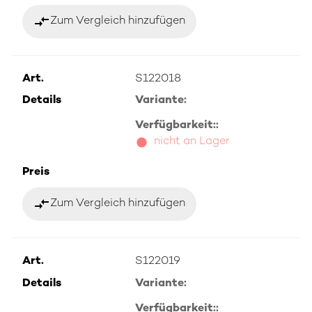
compare_arrows
Zum Vergleich hinzufügen
Art.
S122018
Details
Variante:
Verfügbarkeit::
nicht an Lager
Preis
compare_arrows
Zum Vergleich hinzufügen
Art.
S122019
Details
Variante:
Verfügbarkeit::