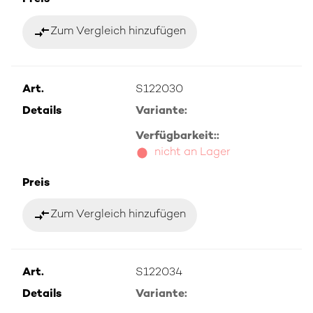
compare_arrows
Zum Vergleich hinzufügen
Art.
S122030
Details
Variante:
Verfügbarkeit::
nicht an Lager
Preis
compare_arrows
Zum Vergleich hinzufügen
Art.
S122034
Details
Variante: