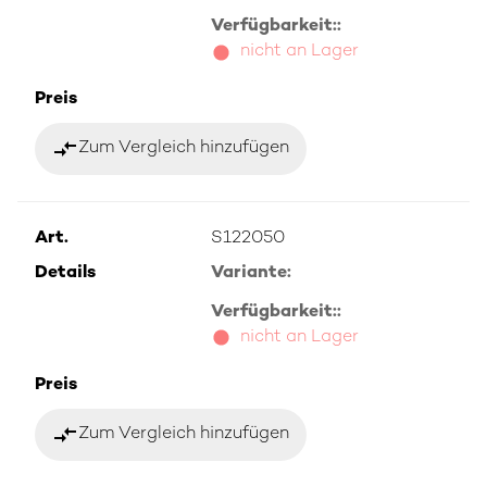
Verfügbarkeit::
nicht an Lager
Preis
compare_arrows
Zum Vergleich hinzufügen
Art.
S122050
Details
Variante:
Verfügbarkeit::
nicht an Lager
Preis
compare_arrows
Zum Vergleich hinzufügen