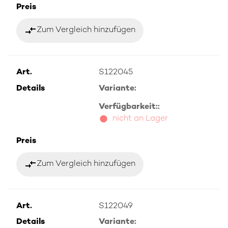
Preis
compare_arrows
Zum Vergleich hinzufügen
Art.
S122045
Details
Variante:
Verfügbarkeit::
nicht an Lager
Preis
compare_arrows
Zum Vergleich hinzufügen
Art.
S122049
Details
Variante: