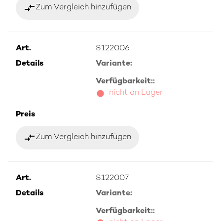
compare_arrows
Zum Vergleich hinzufügen
Art.
S122006
Details
Variante:
Verfügbarkeit::
nicht an Lager
Preis
compare_arrows
Zum Vergleich hinzufügen
Art.
S122007
Details
Variante:
Verfügbarkeit::