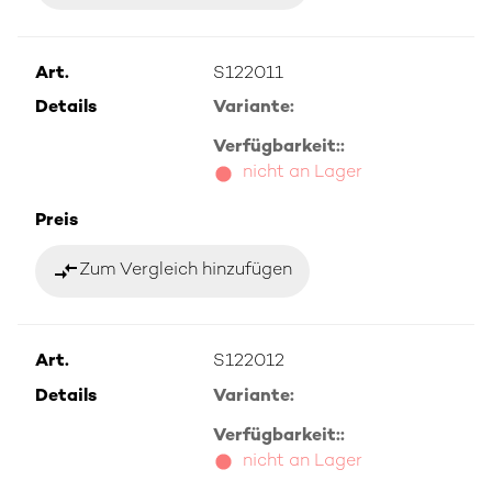
Art.
S122011
Details
Variante:
Verfügbarkeit::
nicht an Lager
Preis
compare_arrows
Zum Vergleich hinzufügen
Art.
S122012
Details
Variante:
Verfügbarkeit::
nicht an Lager