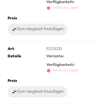
Verfügbarkeit::
nicht an Lager
Preis
compare_arrows
Zum Vergleich hinzufügen
Art.
S122035
Details
Variante:
Verfügbarkeit::
nicht an Lager
Preis
compare_arrows
Zum Vergleich hinzufügen