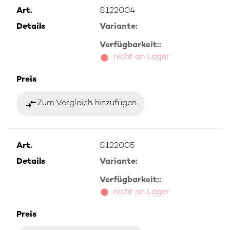
Art.
S122004
Details
Variante:
Verfügbarkeit::
nicht an Lager
Preis
compare_arrows
Zum Vergleich hinzufügen
Art.
S122005
Details
Variante:
Verfügbarkeit::
nicht an Lager
Preis