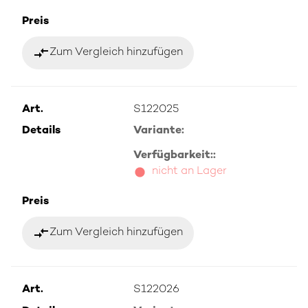
Preis
compare_arrows
Zum Vergleich hinzufügen
Art.
S122025
Details
Variante:
Verfügbarkeit::
nicht an Lager
Preis
compare_arrows
Zum Vergleich hinzufügen
Art.
S122026