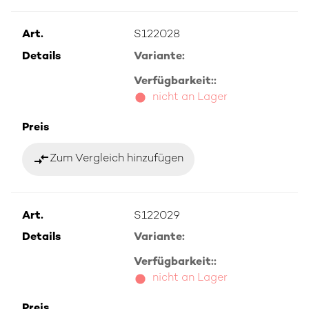
Art.
S122028
Details
Variante:
Verfügbarkeit::
nicht an Lager
Preis
compare_arrows
Zum Vergleich hinzufügen
Art.
S122029
Details
Variante:
Verfügbarkeit::
nicht an Lager
Preis