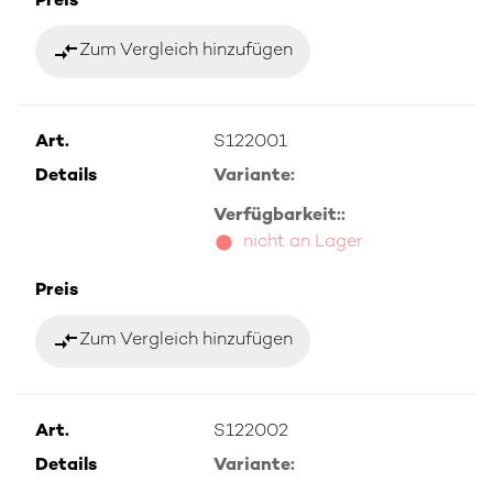
Preis
compare_arrows
Zum Vergleich hinzufügen
Art.
S122001
Details
Variante:
Verfügbarkeit::
nicht an Lager
Preis
compare_arrows
Zum Vergleich hinzufügen
Art.
S122002
Details
Variante: