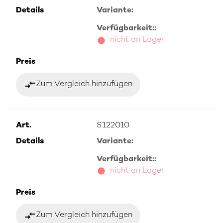
Details
Variante:
Verfügbarkeit::
nicht an Lager
Preis
compare_arrows
Zum Vergleich hinzufügen
Art.
S122010
Details
Variante:
Verfügbarkeit::
nicht an Lager
Preis
compare_arrows
Zum Vergleich hinzufügen