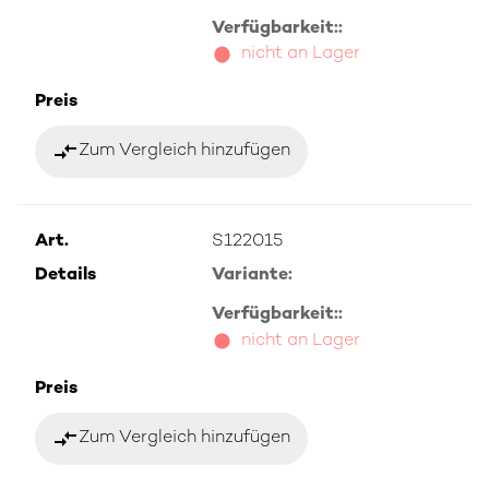
Verfügbarkeit::
nicht an Lager
Preis
compare_arrows
Zum Vergleich hinzufügen
Art.
S122015
Details
Variante:
Verfügbarkeit::
nicht an Lager
Preis
compare_arrows
Zum Vergleich hinzufügen