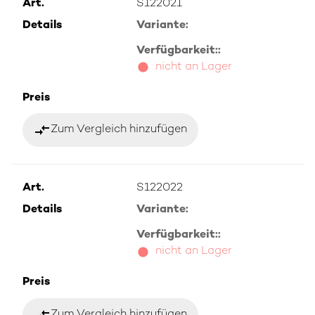
Art.
S122021
Details
Variante:
Verfügbarkeit::
nicht an Lager
Preis
compare_arrows
Zum Vergleich hinzufügen
Art.
S122022
Details
Variante:
Verfügbarkeit::
nicht an Lager
Preis
compare_arrows
Zum Vergleich hinzufügen