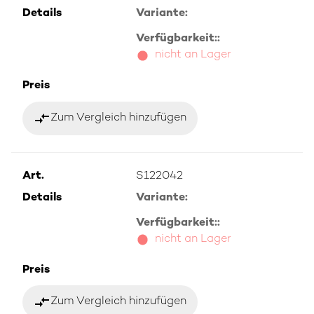
Details
Variante:
Verfügbarkeit::
nicht an Lager
Preis
compare_arrows
Zum Vergleich hinzufügen
Art.
S122042
Details
Variante:
Verfügbarkeit::
nicht an Lager
Preis
compare_arrows
Zum Vergleich hinzufügen