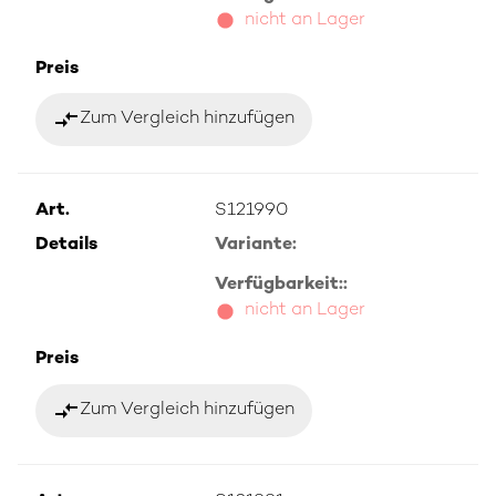
nicht an Lager
Preis
compare_arrows
Zum Vergleich hinzufügen
Art.
S121990
Details
Variante:
Verfügbarkeit::
nicht an Lager
Preis
compare_arrows
Zum Vergleich hinzufügen