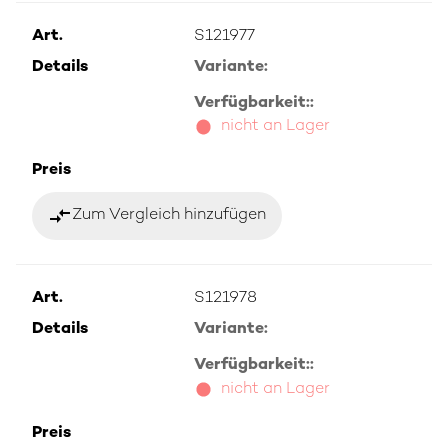
Art.
S121977
Details
Variante:
Verfügbarkeit::
nicht an Lager
Preis
compare_arrows
Zum Vergleich hinzufügen
Art.
S121978
Details
Variante:
Verfügbarkeit::
nicht an Lager
Preis