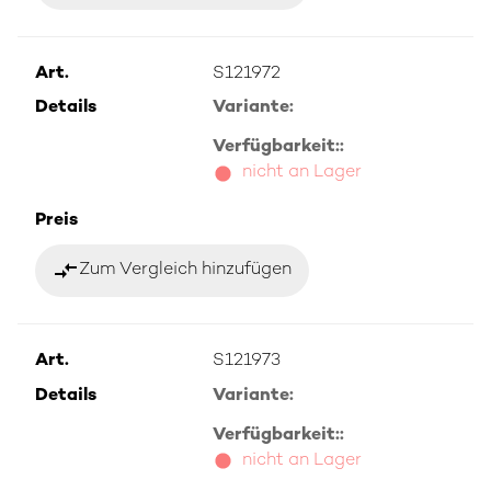
Art.
S121972
Details
Variante:
Verfügbarkeit::
nicht an Lager
Preis
compare_arrows
Zum Vergleich hinzufügen
Art.
S121973
Details
Variante:
Verfügbarkeit::
nicht an Lager