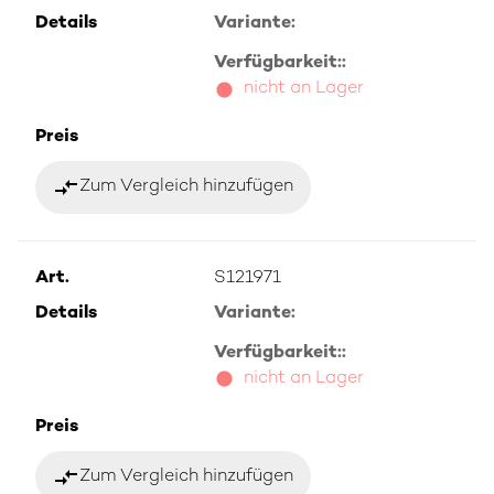
Details
Variante:
Verfügbarkeit::
nicht an Lager
Preis
compare_arrows
Zum Vergleich hinzufügen
Art.
S121971
Details
Variante:
Verfügbarkeit::
nicht an Lager
Preis
compare_arrows
Zum Vergleich hinzufügen