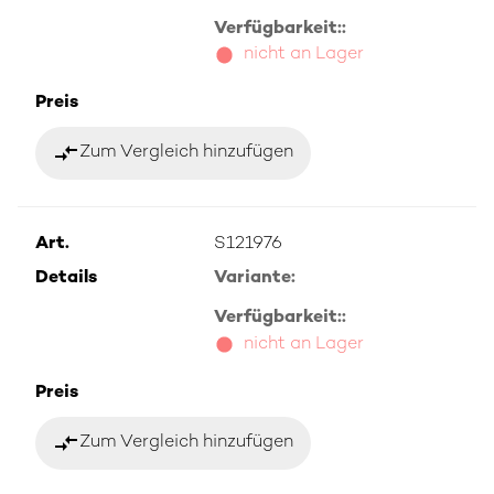
Verfügbarkeit::
nicht an Lager
Preis
compare_arrows
Zum Vergleich hinzufügen
Art.
S121976
Details
Variante:
Verfügbarkeit::
nicht an Lager
Preis
compare_arrows
Zum Vergleich hinzufügen