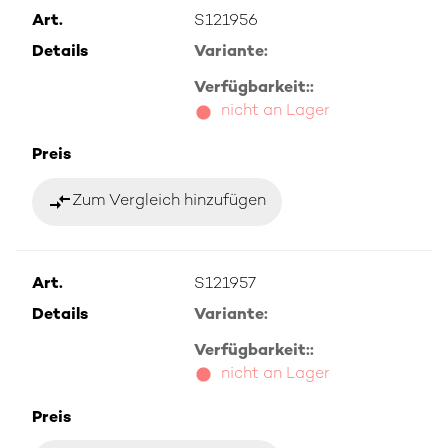
Art.
S121956
Details
Variante:
Verfügbarkeit::
nicht an Lager
Preis
compare_arrows
Zum Vergleich hinzufügen
Art.
S121957
Details
Variante:
Verfügbarkeit::
nicht an Lager
Preis