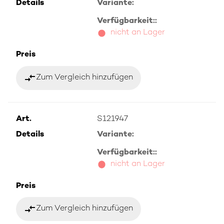
Details
Variante:
Verfügbarkeit::
nicht an Lager
Preis
compare_arrows
Zum Vergleich hinzufügen
Art.
S121947
Details
Variante:
Verfügbarkeit::
nicht an Lager
Preis
compare_arrows
Zum Vergleich hinzufügen