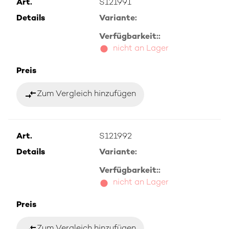
Art.
S121991
Details
Variante:
Verfügbarkeit::
nicht an Lager
Preis
compare_arrows
Zum Vergleich hinzufügen
Art.
S121992
Details
Variante:
Verfügbarkeit::
nicht an Lager
Preis
compare_arrows
Zum Vergleich hinzufügen