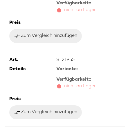
Verfügbarkeit::
nicht an Lager
Preis
compare_arrows
Zum Vergleich hinzufügen
Art.
S121955
Details
Variante:
Verfügbarkeit::
nicht an Lager
Preis
compare_arrows
Zum Vergleich hinzufügen