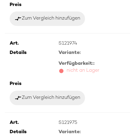
Preis
compare_arrows
Zum Vergleich hinzufügen
Art.
S121974
Details
Variante:
Verfügbarkeit::
nicht an Lager
Preis
compare_arrows
Zum Vergleich hinzufügen
Art.
S121975
Details
Variante: