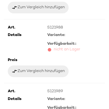
compare_arrows
Zum Vergleich hinzufügen
Art.
S121988
Details
Variante:
Verfügbarkeit::
nicht an Lager
Preis
compare_arrows
Zum Vergleich hinzufügen
Art.
S121989
Details
Variante:
Verfügbarkeit::