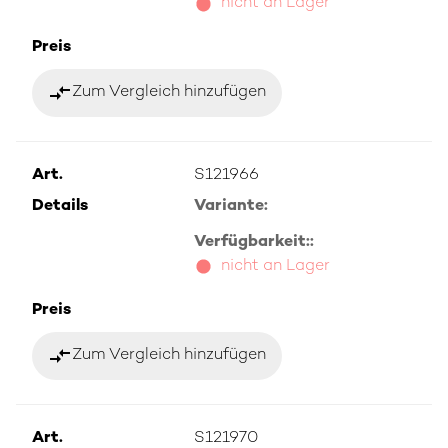
nicht an Lager
Preis
compare_arrows
Zum Vergleich hinzufügen
Art.
S121966
Details
Variante:
Verfügbarkeit::
nicht an Lager
Preis
compare_arrows
Zum Vergleich hinzufügen
Art.
S121970