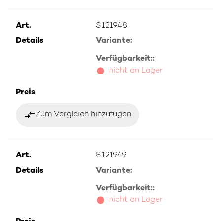
Art.
S121948
Details
Variante:
Verfügbarkeit::
nicht an Lager
Preis
compare_arrows
Zum Vergleich hinzufügen
Art.
S121949
Details
Variante:
Verfügbarkeit::
nicht an Lager