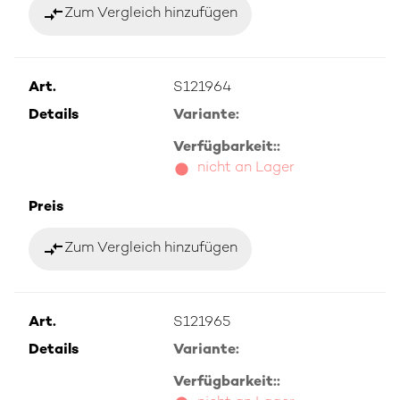
compare_arrows
Zum Vergleich hinzufügen
Art.
S121964
Details
Variante:
Verfügbarkeit::
nicht an Lager
Preis
compare_arrows
Zum Vergleich hinzufügen
Art.
S121965
Details
Variante:
Verfügbarkeit::