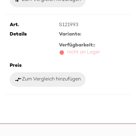
Art.
S121993
Details
Variante:
Verfügbarkeit::
nicht an Lager
Preis
compare_arrows
Zum Vergleich hinzufügen