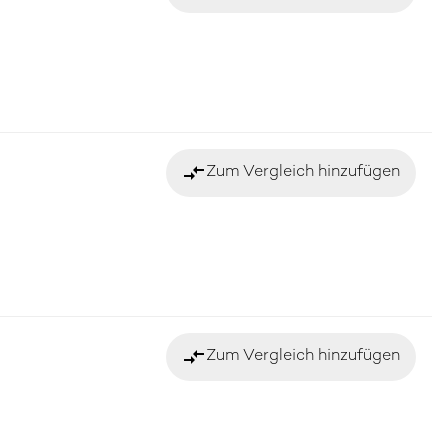
compare_arrows
Zum Vergleich hinzufügen
compare_arrows
Zum Vergleich hinzufügen