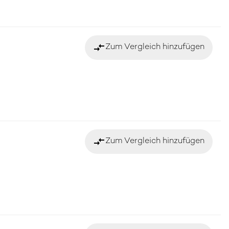
compare_arrows
Zum Vergleich hinzufügen
compare_arrows
Zum Vergleich hinzufügen