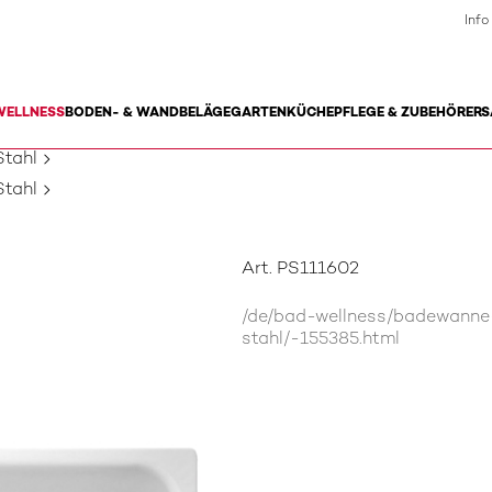
Info
WELLNESS
BODEN- & WANDBELÄGE
GARTEN
KÜCHE
PFLEGE & ZUBEHÖR
ERS
tahl
tahl
Art. PS111602
/de/bad-wellness/badewann
stahl/-155385.html