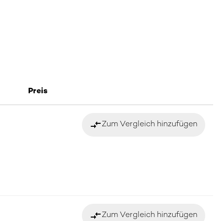
Preis
compare_arrows
Zum Vergleich hinzufügen
compare_arrows
Zum Vergleich hinzufügen