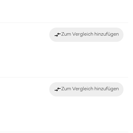
compare_arrows
Zum Vergleich hinzufügen
compare_arrows
Zum Vergleich hinzufügen