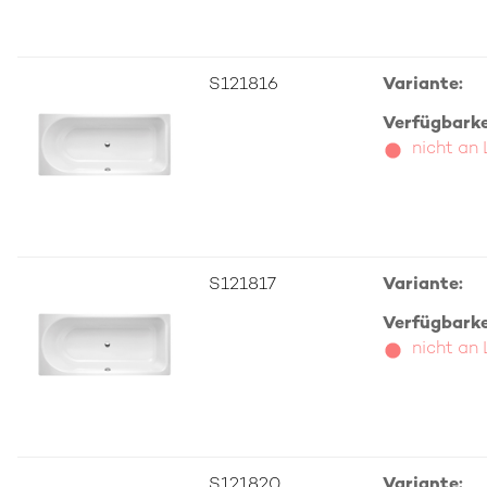
S121816
Variante:
Verfügbarkei
nicht an
S121817
Variante:
Verfügbarkei
nicht an
S121820
Variante: