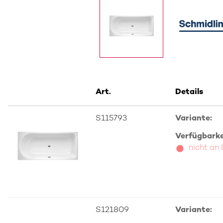
Art.
Details
S115793
Variante:
Verfügbarkei
nicht an
S121809
Variante: