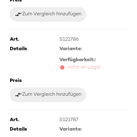
Preis
compare_arrows
Zum Vergleich hinzufügen
Art.
S121786
Details
Variante:
Verfügbarkeit::
nicht an Lager
Preis
compare_arrows
Zum Vergleich hinzufügen
Art.
S121787
Details
Variante: