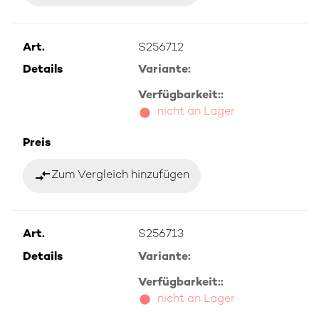
Art.
S256712
Details
Variante:
Verfügbarkeit::
nicht an Lager
Preis
compare_arrows
Zum Vergleich hinzufügen
Art.
S256713
Details
Variante:
Verfügbarkeit::
nicht an Lager