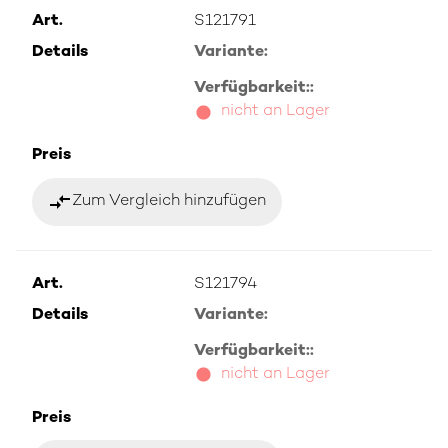
Art.
S121791
Details
Variante:
Verfügbarkeit::
nicht an Lager
Preis
compare_arrows
Zum Vergleich hinzufügen
Art.
S121794
Details
Variante:
Verfügbarkeit::
nicht an Lager
Preis