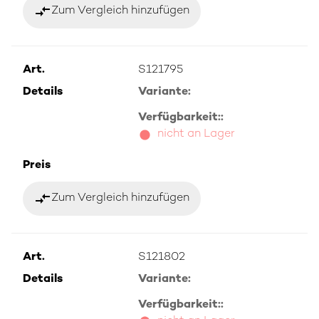
compare_arrows
Zum Vergleich hinzufügen
Art.
S121795
Details
Variante:
Verfügbarkeit::
nicht an Lager
Preis
compare_arrows
Zum Vergleich hinzufügen
Art.
S121802
Details
Variante:
Verfügbarkeit::