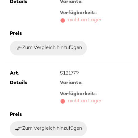
Details
Variante:
Verfügbarkeit::
nicht an Lager
Preis
compare_arrows
Zum Vergleich hinzufügen
Art.
S121779
Details
Variante:
Verfügbarkeit::
nicht an Lager
Preis
compare_arrows
Zum Vergleich hinzufügen