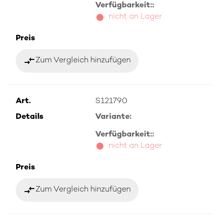
Verfügbarkeit::
nicht an Lager
Preis
compare_arrows
Zum Vergleich hinzufügen
Art.
S121790
Details
Variante:
Verfügbarkeit::
nicht an Lager
Preis
compare_arrows
Zum Vergleich hinzufügen