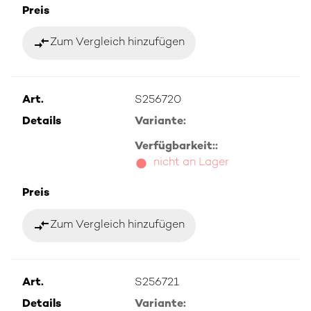
Preis
compare_arrows
Zum Vergleich hinzufügen
Art.
S256720
Details
Variante:
Verfügbarkeit::
nicht an Lager
Preis
compare_arrows
Zum Vergleich hinzufügen
Art.
S256721
Details
Variante: