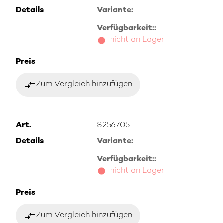
Details
Variante:
Verfügbarkeit::
nicht an Lager
Preis
compare_arrows
Zum Vergleich hinzufügen
Art.
S256705
Details
Variante:
Verfügbarkeit::
nicht an Lager
Preis
compare_arrows
Zum Vergleich hinzufügen