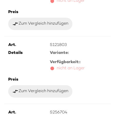
nicht an Lager
Preis
compare_arrows
Zum Vergleich hinzufügen
Art.
S121803
Details
Variante:
Verfügbarkeit::
nicht an Lager
Preis
compare_arrows
Zum Vergleich hinzufügen
Art.
S256704