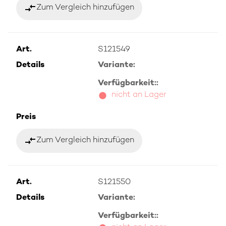
compare_arrows
Zum Vergleich hinzufügen
Art.
S121549
Details
Variante:
Verfügbarkeit::
nicht an Lager
Preis
compare_arrows
Zum Vergleich hinzufügen
Art.
S121550
Details
Variante:
Verfügbarkeit::