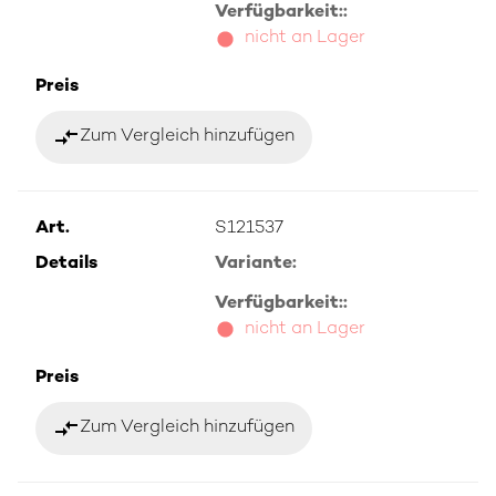
Verfügbarkeit::
nicht an Lager
Preis
compare_arrows
Zum Vergleich hinzufügen
Art.
S121537
Details
Variante:
Verfügbarkeit::
nicht an Lager
Preis
compare_arrows
Zum Vergleich hinzufügen