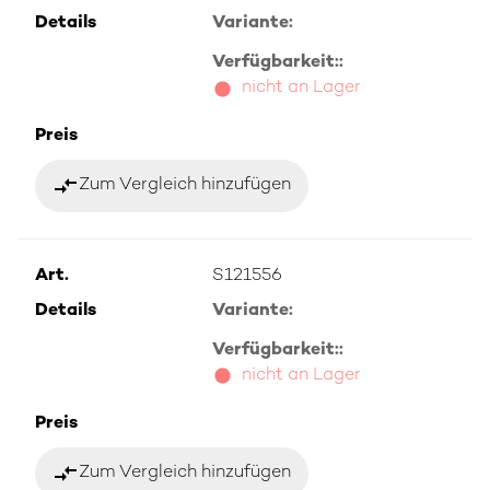
Details
Variante:
Verfügbarkeit::
nicht an Lager
Preis
compare_arrows
Zum Vergleich hinzufügen
Art.
S121556
Details
Variante:
Verfügbarkeit::
nicht an Lager
Preis
compare_arrows
Zum Vergleich hinzufügen