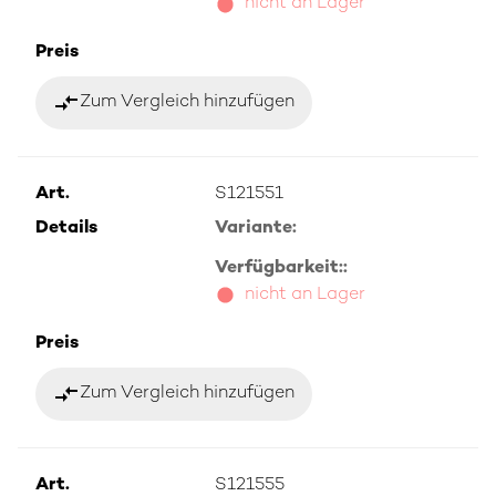
nicht an Lager
Preis
compare_arrows
Zum Vergleich hinzufügen
Art.
S121551
Details
Variante:
Verfügbarkeit::
nicht an Lager
Preis
compare_arrows
Zum Vergleich hinzufügen
Art.
S121555