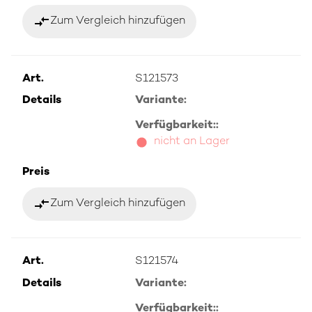
compare_arrows
Zum Vergleich hinzufügen
Art.
S121573
Details
Variante:
Verfügbarkeit::
nicht an Lager
Preis
compare_arrows
Zum Vergleich hinzufügen
Art.
S121574
Details
Variante:
Verfügbarkeit::