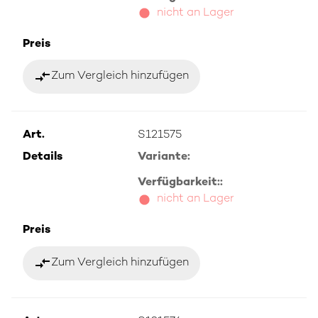
nicht an Lager
Preis
compare_arrows
Zum Vergleich hinzufügen
Art.
S121575
Details
Variante:
Verfügbarkeit::
nicht an Lager
Preis
compare_arrows
Zum Vergleich hinzufügen