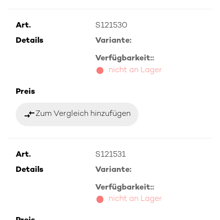
Art.
S121530
Details
Variante:
Verfügbarkeit::
nicht an Lager
Preis
compare_arrows
Zum Vergleich hinzufügen
Art.
S121531
Details
Variante:
Verfügbarkeit::
nicht an Lager