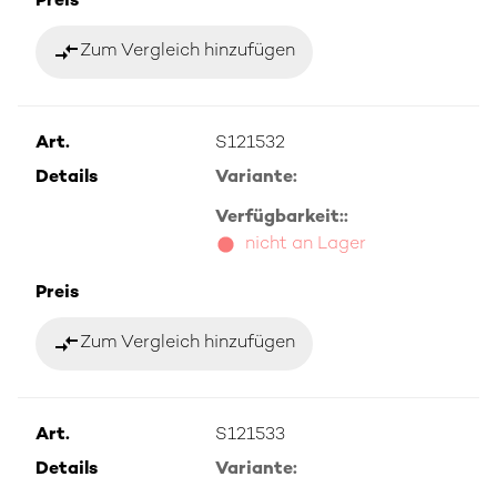
Preis
compare_arrows
Zum Vergleich hinzufügen
Art.
S121532
Details
Variante:
Verfügbarkeit::
nicht an Lager
Preis
compare_arrows
Zum Vergleich hinzufügen
Art.
S121533
Details
Variante: