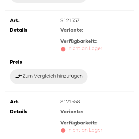
Art.
S121557
Details
Variante:
Verfügbarkeit::
nicht an Lager
Preis
compare_arrows
Zum Vergleich hinzufügen
Art.
S121558
Details
Variante:
Verfügbarkeit::
nicht an Lager