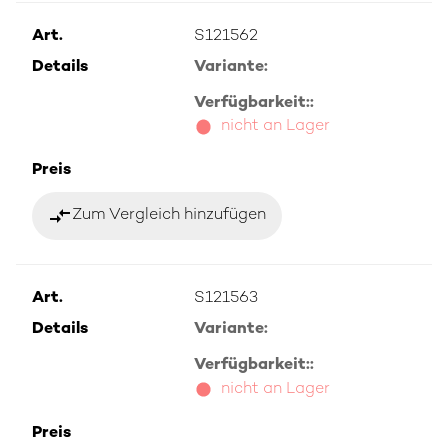
Art.
S121562
Details
Variante:
Verfügbarkeit::
nicht an Lager
Preis
compare_arrows
Zum Vergleich hinzufügen
Art.
S121563
Details
Variante:
Verfügbarkeit::
nicht an Lager
Preis