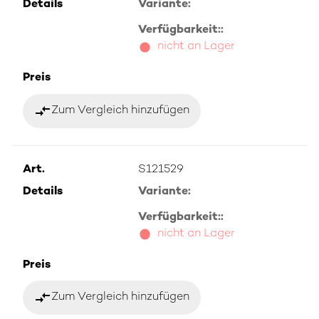
Details
Variante:
Verfügbarkeit::
nicht an Lager
Preis
compare_arrows
Zum Vergleich hinzufügen
Art.
S121529
Details
Variante:
Verfügbarkeit::
nicht an Lager
Preis
compare_arrows
Zum Vergleich hinzufügen