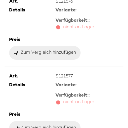
Art.
S121576
Details
Variante:
Verfügbarkeit::
nicht an Lager
Preis
compare_arrows
Zum Vergleich hinzufügen
Art.
S121577
Details
Variante:
Verfügbarkeit::
nicht an Lager
Preis
compare_arrows
Zum Vergleich hinzufügen