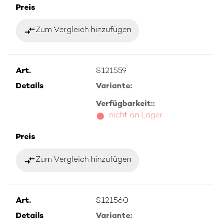
Preis
compare_arrows
Zum Vergleich hinzufügen
Art.
S121559
Details
Variante:
Verfügbarkeit::
nicht an Lager
Preis
compare_arrows
Zum Vergleich hinzufügen
Art.
S121560
Details
Variante: