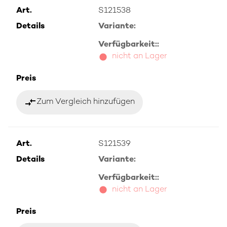
Art.
S121538
Details
Variante:
Verfügbarkeit::
nicht an Lager
Preis
compare_arrows
Zum Vergleich hinzufügen
Art.
S121539
Details
Variante:
Verfügbarkeit::
nicht an Lager
Preis