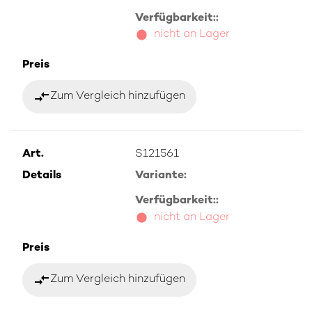
Verfügbarkeit::
nicht an Lager
Preis
compare_arrows
Zum Vergleich hinzufügen
Art.
S121561
Details
Variante:
Verfügbarkeit::
nicht an Lager
Preis
compare_arrows
Zum Vergleich hinzufügen