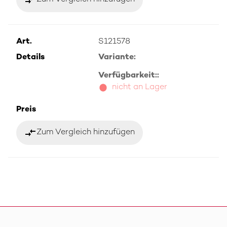
Art.
S121578
Details
Variante:
Verfügbarkeit::
nicht an Lager
Preis
compare_arrows
Zum Vergleich hinzufügen