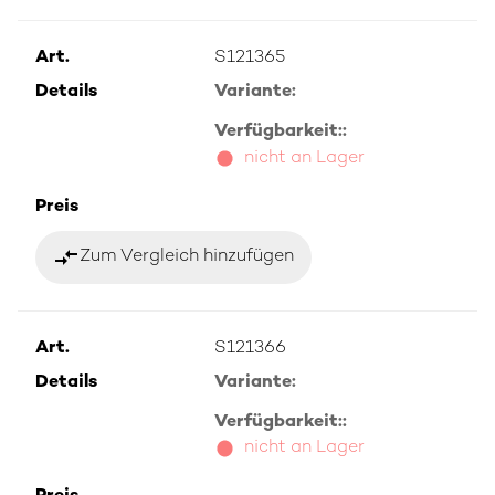
Art.
S121365
Details
Variante:
Verfügbarkeit::
nicht an Lager
Preis
compare_arrows
Zum Vergleich hinzufügen
Art.
S121366
Details
Variante:
Verfügbarkeit::
nicht an Lager