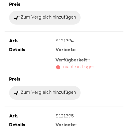
Preis
compare_arrows
Zum Vergleich hinzufügen
Art.
S121394
Details
Variante:
Verfügbarkeit::
nicht an Lager
Preis
compare_arrows
Zum Vergleich hinzufügen
Art.
S121395
Details
Variante: