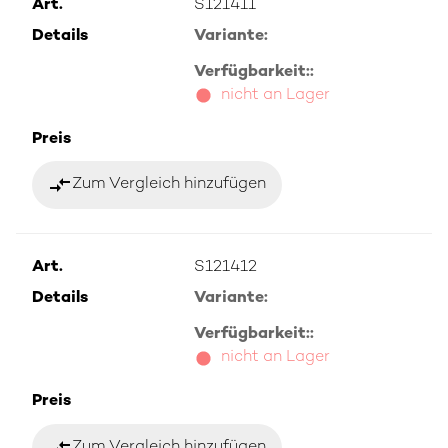
Art.
S121411
Details
Variante:
Verfügbarkeit::
nicht an Lager
Preis
compare_arrows
Zum Vergleich hinzufügen
Art.
S121412
Details
Variante:
Verfügbarkeit::
nicht an Lager
Preis
compare_arrows
Zum Vergleich hinzufügen