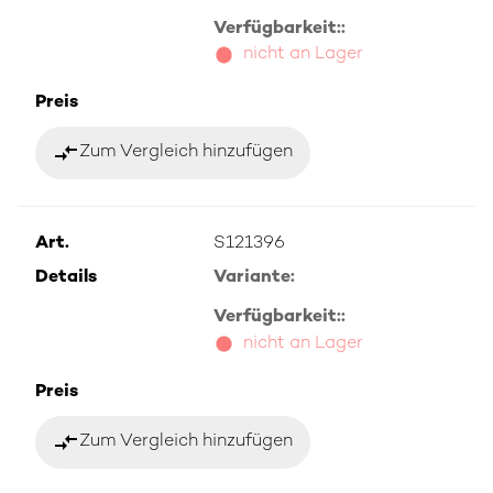
Verfügbarkeit::
nicht an Lager
Preis
compare_arrows
Zum Vergleich hinzufügen
Art.
S121396
Details
Variante:
Verfügbarkeit::
nicht an Lager
Preis
compare_arrows
Zum Vergleich hinzufügen