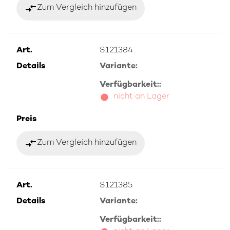
compare_arrows
Zum Vergleich hinzufügen
Art.
S121384
Details
Variante:
Verfügbarkeit::
nicht an Lager
Preis
compare_arrows
Zum Vergleich hinzufügen
Art.
S121385
Details
Variante:
Verfügbarkeit::