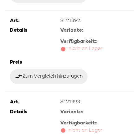
Art.
S121392
Details
Variante:
Verfügbarkeit::
nicht an Lager
Preis
compare_arrows
Zum Vergleich hinzufügen
Art.
S121393
Details
Variante:
Verfügbarkeit::
nicht an Lager