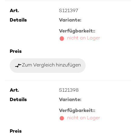
Art.
S121397
Details
Variante:
Verfügbarkeit::
nicht an Lager
Preis
compare_arrows
Zum Vergleich hinzufügen
Art.
S121398
Details
Variante:
Verfügbarkeit::
nicht an Lager
Preis