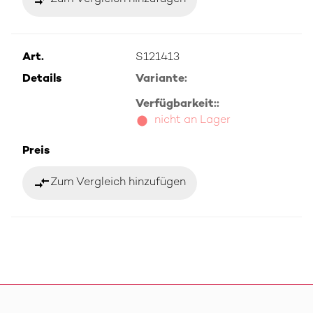
Art.
S121413
Details
Variante:
Verfügbarkeit::
nicht an Lager
Preis
compare_arrows
Zum Vergleich hinzufügen