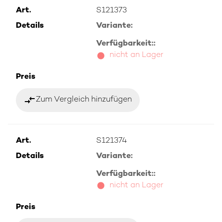
Art.
S121373
Details
Variante:
Verfügbarkeit::
nicht an Lager
Preis
compare_arrows
Zum Vergleich hinzufügen
Art.
S121374
Details
Variante:
Verfügbarkeit::
nicht an Lager
Preis