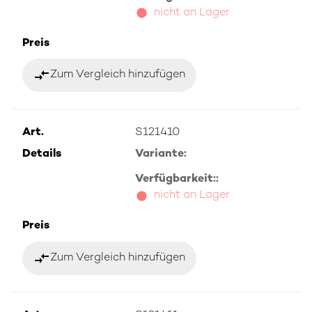
nicht an Lager
Preis
compare_arrows
Zum Vergleich hinzufügen
Art.
S121410
Details
Variante:
Verfügbarkeit::
nicht an Lager
Preis
compare_arrows
Zum Vergleich hinzufügen