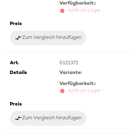
Verfügbarkeit::
nicht an Lager
Preis
compare_arrows
Zum Vergleich hinzufügen
Art.
S121372
Details
Variante:
Verfügbarkeit::
nicht an Lager
Preis
compare_arrows
Zum Vergleich hinzufügen