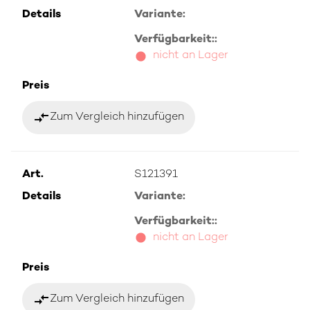
Details
Variante:
Verfügbarkeit::
nicht an Lager
Preis
compare_arrows
Zum Vergleich hinzufügen
Art.
S121391
Details
Variante:
Verfügbarkeit::
nicht an Lager
Preis
compare_arrows
Zum Vergleich hinzufügen