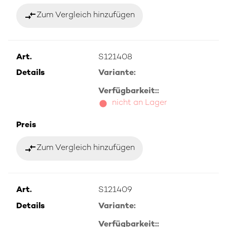
compare_arrows
Zum Vergleich hinzufügen
Art.
S121408
Details
Variante:
Verfügbarkeit::
nicht an Lager
Preis
compare_arrows
Zum Vergleich hinzufügen
Art.
S121409
Details
Variante:
Verfügbarkeit::