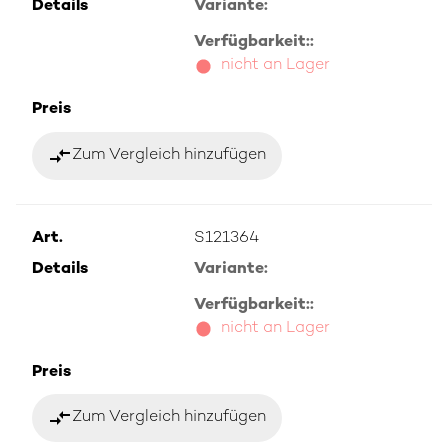
Details
Variante:
Verfügbarkeit::
nicht an Lager
Preis
compare_arrows
Zum Vergleich hinzufügen
Art.
S121364
Details
Variante:
Verfügbarkeit::
nicht an Lager
Preis
compare_arrows
Zum Vergleich hinzufügen