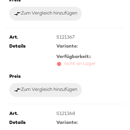
Preis
compare_arrows
Zum Vergleich hinzufügen
Art.
S121367
Details
Variante:
Verfügbarkeit::
nicht an Lager
Preis
compare_arrows
Zum Vergleich hinzufügen
Art.
S121368
Details
Variante: