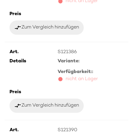
nicht an Lager
Preis
compare_arrows
Zum Vergleich hinzufügen
Art.
S121386
Details
Variante:
Verfügbarkeit::
nicht an Lager
Preis
compare_arrows
Zum Vergleich hinzufügen
Art.
S121390