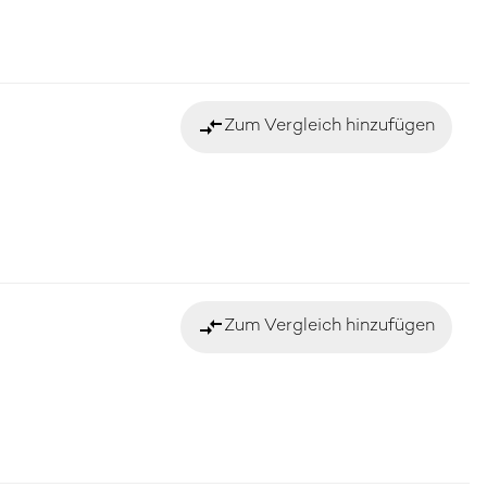
compare_arrows
Zum Vergleich hinzufügen
compare_arrows
Zum Vergleich hinzufügen