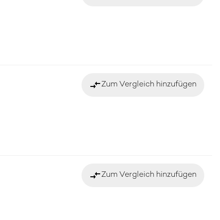
compare_arrows
Zum Vergleich hinzufügen
compare_arrows
Zum Vergleich hinzufügen