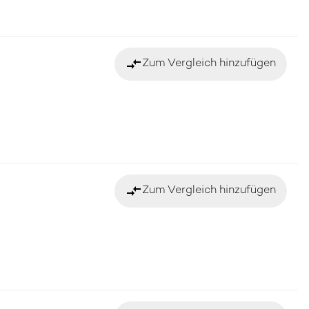
compare_arrows
Zum Vergleich hinzufügen
compare_arrows
Zum Vergleich hinzufügen