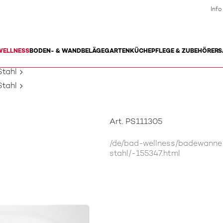
Info
WELLNESS
BODEN- & WANDBELÄGE
GARTEN
KÜCHE
PFLEGE & ZUBEHÖR
ERS
tahl
tahl
Art. PS111305
/de/bad-wellness/badewann
stahl/-155347.html