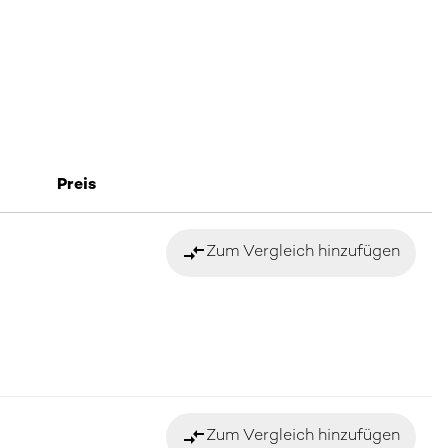
Preis
compare_arrows
Zum Vergleich hinzufügen
compare_arrows
Zum Vergleich hinzufügen