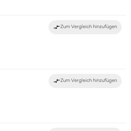
compare_arrows
Zum Vergleich hinzufügen
compare_arrows
Zum Vergleich hinzufügen