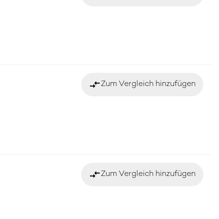
compare_arrows
Zum Vergleich hinzufügen
compare_arrows
Zum Vergleich hinzufügen