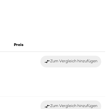
Preis
compare_arrows
Zum Vergleich hinzufügen
compare_arrows
Zum Vergleich hinzufügen