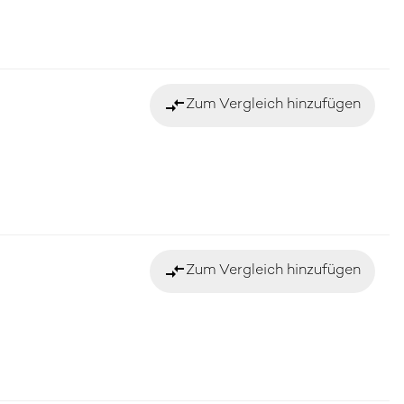
compare_arrows
Zum Vergleich hinzufügen
compare_arrows
Zum Vergleich hinzufügen