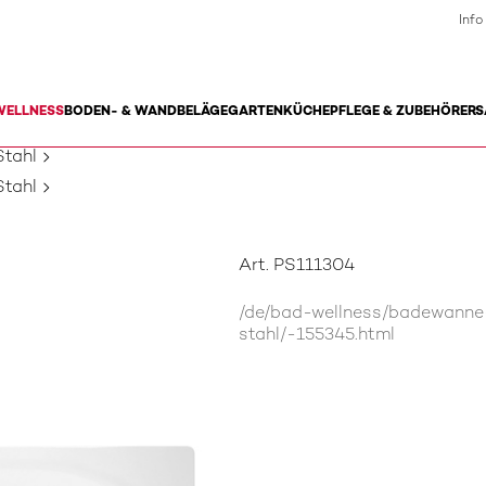
Info
WELLNESS
BODEN- & WANDBELÄGE
GARTEN
KÜCHE
PFLEGE & ZUBEHÖR
ERS
tahl
tahl
Art. PS111304
/de/bad-wellness/badewann
stahl/-155345.html