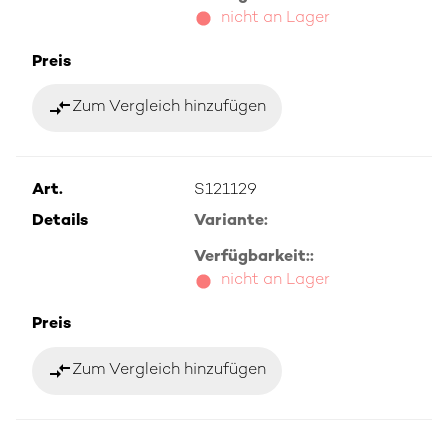
nicht an Lager
Preis
compare_arrows
Zum Vergleich hinzufügen
Art.
S121129
Details
Variante:
Verfügbarkeit::
nicht an Lager
Preis
compare_arrows
Zum Vergleich hinzufügen