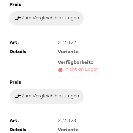
Preis
compare_arrows
Zum Vergleich hinzufügen
Art.
S121122
Details
Variante:
Verfügbarkeit::
nicht an Lager
Preis
compare_arrows
Zum Vergleich hinzufügen
Art.
S121123
Details
Variante: