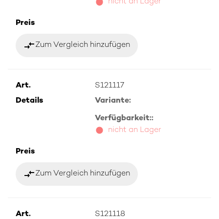
nicht an Lager
Preis
compare_arrows
Zum Vergleich hinzufügen
Art.
S121117
Details
Variante:
Verfügbarkeit::
nicht an Lager
Preis
compare_arrows
Zum Vergleich hinzufügen
Art.
S121118