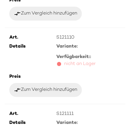
Preis
compare_arrows
Zum Vergleich hinzufügen
Art.
S121110
Details
Variante:
Verfügbarkeit::
nicht an Lager
Preis
compare_arrows
Zum Vergleich hinzufügen
Art.
S121111
Details
Variante: