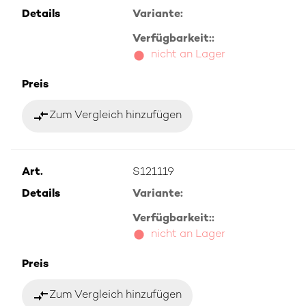
Details
Variante:
Verfügbarkeit::
nicht an Lager
Preis
compare_arrows
Zum Vergleich hinzufügen
Art.
S121119
Details
Variante:
Verfügbarkeit::
nicht an Lager
Preis
compare_arrows
Zum Vergleich hinzufügen