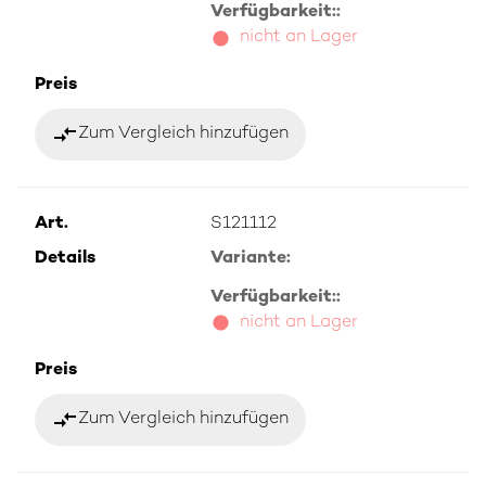
Verfügbarkeit::
nicht an Lager
Preis
compare_arrows
Zum Vergleich hinzufügen
Art.
S121112
Details
Variante:
Verfügbarkeit::
nicht an Lager
Preis
compare_arrows
Zum Vergleich hinzufügen