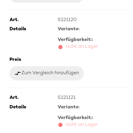
Art.
S121120
Details
Variante:
Verfügbarkeit::
nicht an Lager
Preis
compare_arrows
Zum Vergleich hinzufügen
Art.
S121121
Details
Variante:
Verfügbarkeit::
nicht an Lager