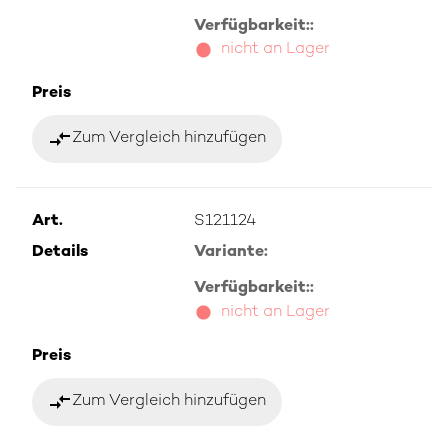
Verfügbarkeit::
nicht an Lager
Preis
compare_arrows
Zum Vergleich hinzufügen
Art.
S121124
Details
Variante:
Verfügbarkeit::
nicht an Lager
Preis
compare_arrows
Zum Vergleich hinzufügen