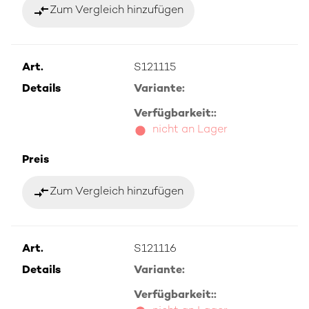
compare_arrows
Zum Vergleich hinzufügen
Art.
S121115
Details
Variante:
Verfügbarkeit::
nicht an Lager
Preis
compare_arrows
Zum Vergleich hinzufügen
Art.
S121116
Details
Variante:
Verfügbarkeit::