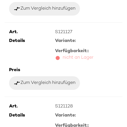
compare_arrows
Zum Vergleich hinzufügen
Art.
S121127
Details
Variante:
Verfügbarkeit::
nicht an Lager
Preis
compare_arrows
Zum Vergleich hinzufügen
Art.
S121128
Details
Variante:
Verfügbarkeit::