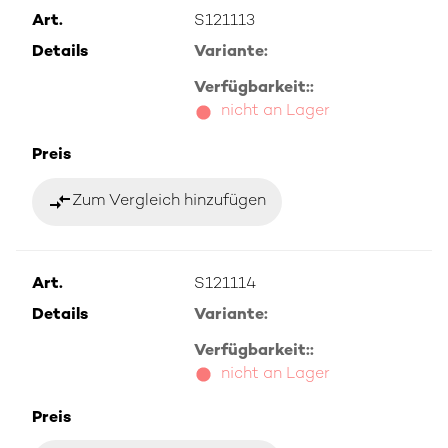
Art.
S121113
Details
Variante:
Verfügbarkeit::
nicht an Lager
Preis
compare_arrows
Zum Vergleich hinzufügen
Art.
S121114
Details
Variante:
Verfügbarkeit::
nicht an Lager
Preis