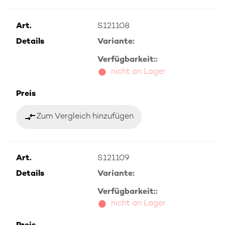
Art.
S121108
Details
Variante:
Verfügbarkeit::
nicht an Lager
Preis
compare_arrows
Zum Vergleich hinzufügen
Art.
S121109
Details
Variante:
Verfügbarkeit::
nicht an Lager