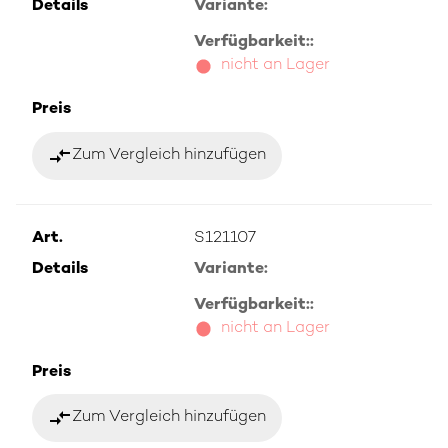
Details
Variante:
Verfügbarkeit::
nicht an Lager
Preis
compare_arrows
Zum Vergleich hinzufügen
Art.
S121107
Details
Variante:
Verfügbarkeit::
nicht an Lager
Preis
compare_arrows
Zum Vergleich hinzufügen