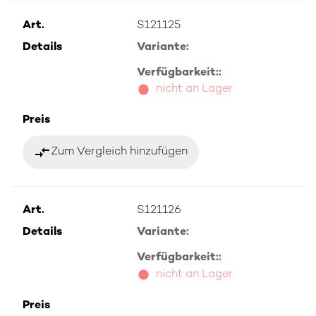
Art.
S121125
Details
Variante:
Verfügbarkeit::
nicht an Lager
Preis
compare_arrows
Zum Vergleich hinzufügen
Art.
S121126
Details
Variante:
Verfügbarkeit::
nicht an Lager
Preis