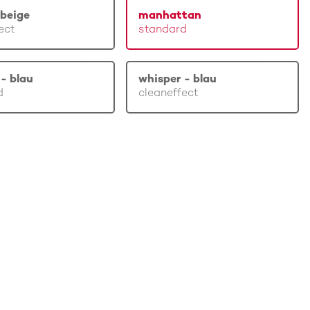
beige
manhattan
ect
standard
- blau
whisper - blau
d
cleaneffect