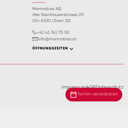
Marmobisa AG
Alte Steinhauserstrasse 20
CH-6330 Cham ZG
+41 41 741 70 50
info@marmobisa.ch
ÖFFNUNGSZEITEN
Impressum
AGB
Datenschutz
calendar_today
Termin vereinbaren
Standort Ebersecken
Standort Ittigen
Standort Cham