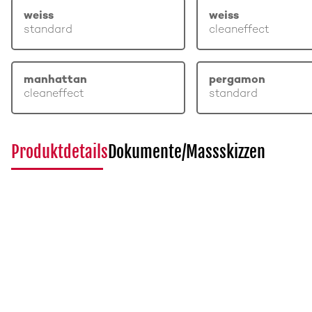
weiss
weiss
standard
cleaneffect
manhattan
pergamon
cleaneffect
standard
Produktdetails
Dokumente/Massskizzen