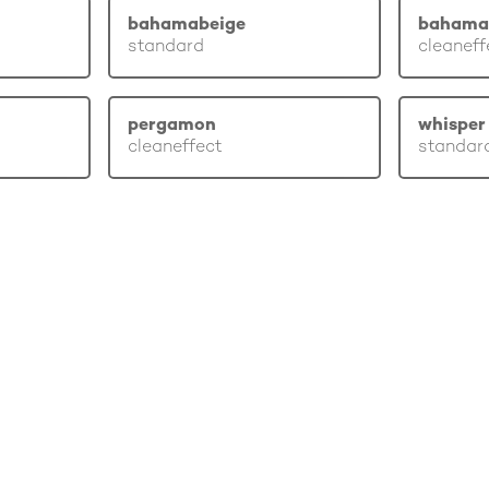
bahamabeige
bahama
standard
cleaneff
pergamon
whisper 
cleaneffect
standar