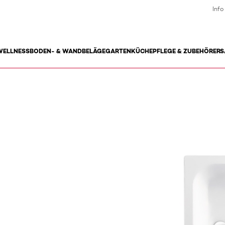
Info
WELLNESS
BODEN- & WANDBELÄGE
GARTEN
KÜCHE
PFLEGE & ZUBEHÖR
ERS