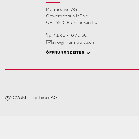
Marmobisa AG
Gewerbehaus Mühle
CH-6245 Ebersecken LU
+41 62 748 70 50
info@marmobisa.ch
ÖFFNUNGSZEITEN
2026
Marmobisa AG
copyright