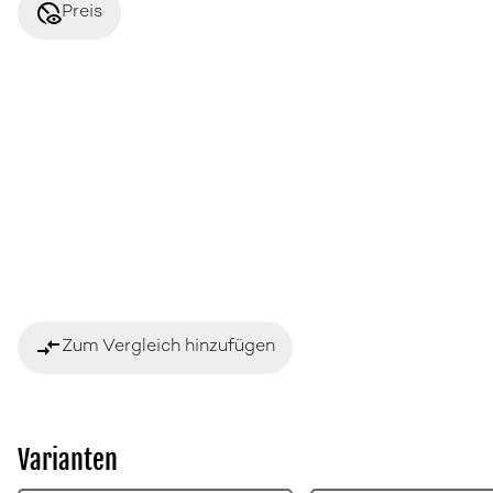
disabled_visible
Preis
compare_arrows
Zum Vergleich hinzufügen
Varianten