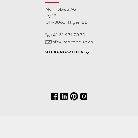
Marmobisa AG
Ey 19
CH-3063 Ittigen BE
+41 31 931 70 70
info@marmobisa.ch
ÖFFNUNGSZEITEN