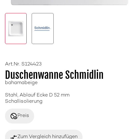
Art.Nr. S124423
Duschenwanne Schmidlin
bahamabeige
Stahl, Ablauf Ecke D 52 mm
Schallisolierung
disabled_visible
Preis
compare_arrows
Zum Vergleich hinzufügen