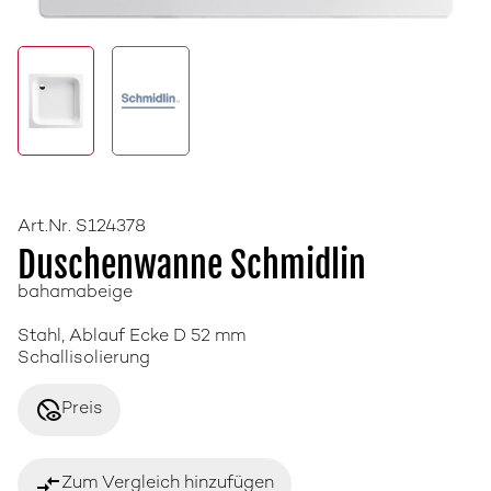
Art.Nr. S124378
Duschenwanne Schmidlin
bahamabeige
Stahl, Ablauf Ecke D 52 mm
Schallisolierung
disabled_visible
Preis
compare_arrows
Zum Vergleich hinzufügen