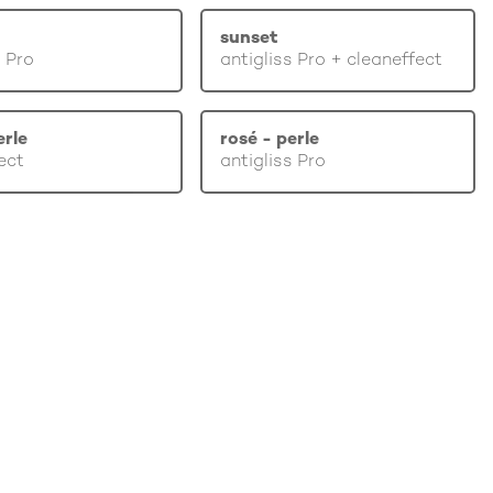
sunset
s Pro
antigliss Pro + cleaneffect
erle
rosé - perle
ect
antigliss Pro