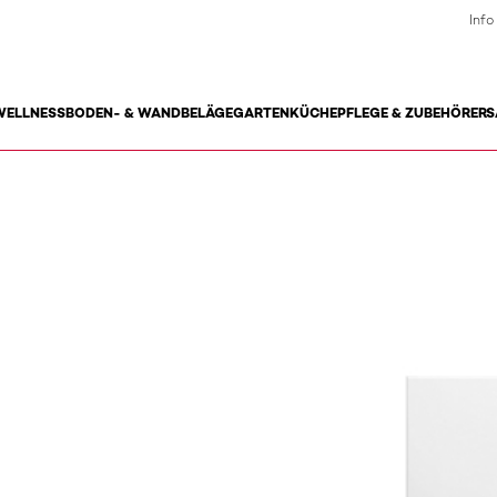
Info
WELLNESS
BODEN- & WANDBELÄGE
GARTEN
KÜCHE
PFLEGE & ZUBEHÖR
ERS