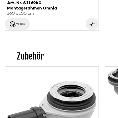
Art-Nr. S116940
Montagerahmen Omnia
160 x 100 cm
disabled_visible
Preis
Zubehör