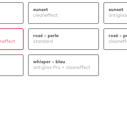
sunset
sunset
cleaneffect
antiglis
rosé - perle
rosé - p
aneffect
standard
cleaneff
whisper - blau
antigliss Pro + cleaneffect