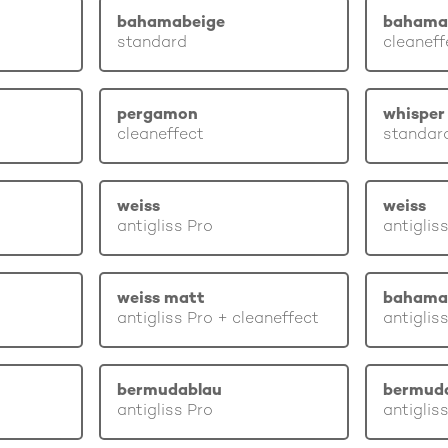
bahamabeige
bahama
standard
cleaneff
pergamon
whisper 
cleaneffect
standar
weiss
weiss
antigliss Pro
antiglis
weiss matt
bahama
antigliss Pro + cleaneffect
antiglis
bermudablau
bermud
antigliss Pro
antiglis