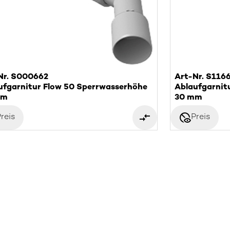
Nr. S000662
Art-Nr. S116
ufgarnitur Flow 50 Sperrwasserhöhe
Ablaufgarnit
mm
30 mm
disabled_visible
reis
Preis