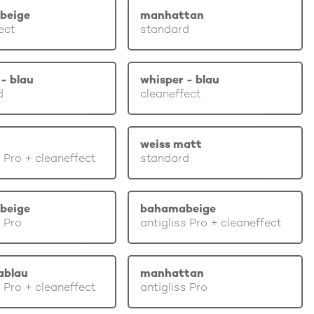
beige
manhattan
ect
standard
- blau
whisper - blau
d
cleaneffect
weiss matt
s Pro + cleaneffect
standard
beige
bahamabeige
s Pro
antigliss Pro + cleaneffect
ablau
manhattan
s Pro + cleaneffect
antigliss Pro