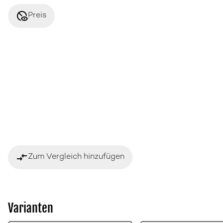
disabled_visible
Preis
compare_arrows
Zum Vergleich hinzufügen
Varianten