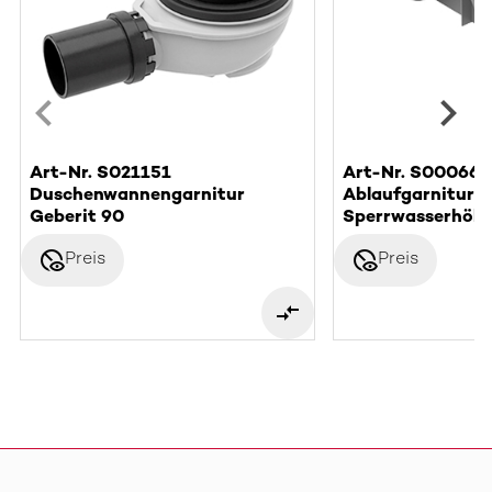
Art-Nr. S021151
Art-Nr. S000662
Duschenwannengarnitur
Ablaufgarnitur F
Geberit 90
Sperrwasserhöh
disabled_visible
disabled_visible
Preis
Preis