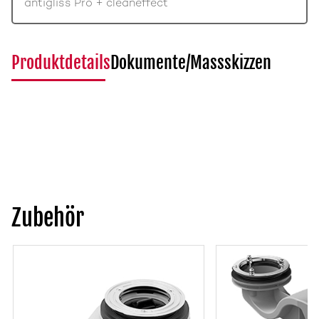
antigliss Pro + cleaneffect
Produktdetails
Dokumente/Massskizzen
Zubehör