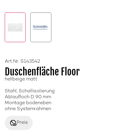
Art.Nr. S143542
Duschenfläche Floor
hellbeige matt
Stahl, Schallisolierung
Ablaufloch D 90 mm
Montage bodeneben
ohne Systemrahmen
disabled_visible
Preis