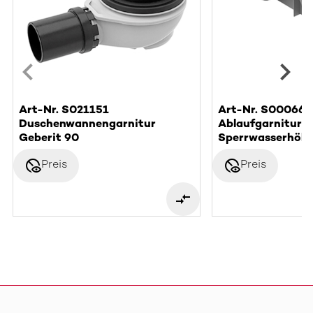
Art-Nr. S021151
Art-Nr. S000662
Duschenwannengarnitur
Ablaufgarnitur F
Geberit 90
Sperrwasserhöh
disabled_visible
disabled_visible
Preis
Preis