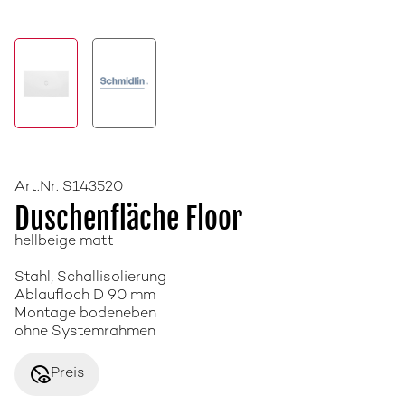
Art.Nr. S143520
Duschenfläche Floor
hellbeige matt
Stahl, Schallisolierung
Ablaufloch D 90 mm
Montage bodeneben
ohne Systemrahmen
disabled_visible
Preis