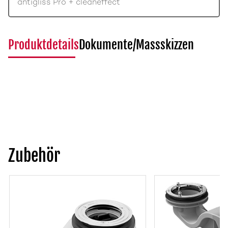
antigliss Pro + cleaneffect
Produktdetails
Dokumente/Massskizzen
Zubehör