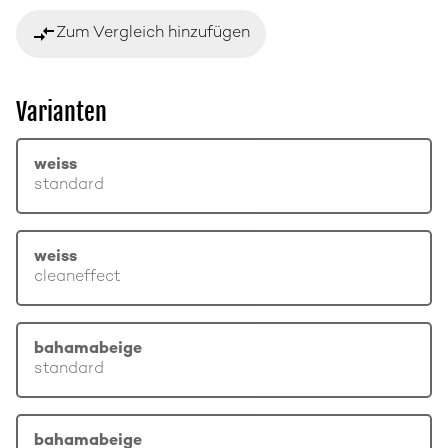
compare_arrows
Zum Vergleich hinzufügen
Varianten
weiss
standard
weiss
cleaneffect
bahamabeige
standard
bahamabeige