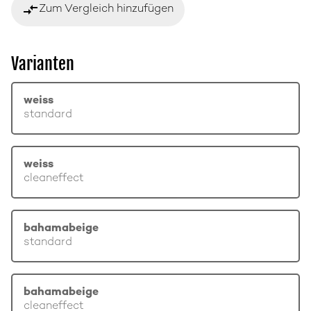
compare_arrows
Zum Vergleich hinzufügen
Varianten
weiss
standard
weiss
cleaneffect
bahamabeige
standard
bahamabeige
cleaneffect