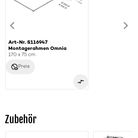
Art-Nr. S116947
Montagerahmen Omnia
170 x 75 cm
disabled_visible
Preis
Zubehör