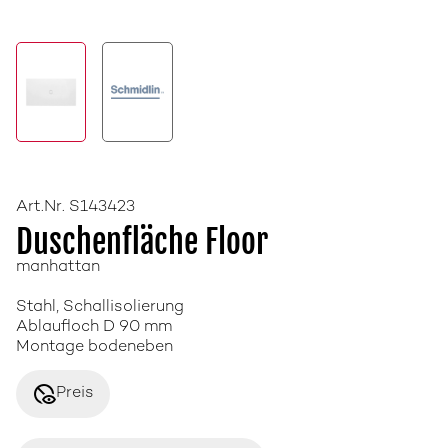
Art.Nr. S143423
Duschenfläche Floor
manhattan
Stahl, Schallisolierung
Ablaufloch D 90 mm
Montage bodeneben
disabled_visible
Preis