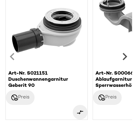
Art-Nr. S021151
Art-Nr. S000662
Duschenwannengarnitur
Ablaufgarnitur F
Geberit 90
Sperrwasserhöh
disabled_visible
disabled_visible
Preis
Preis