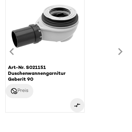
Art-Nr. S021151
Duschenwannengarnitur
Geberit 90
disabled_visible
Preis