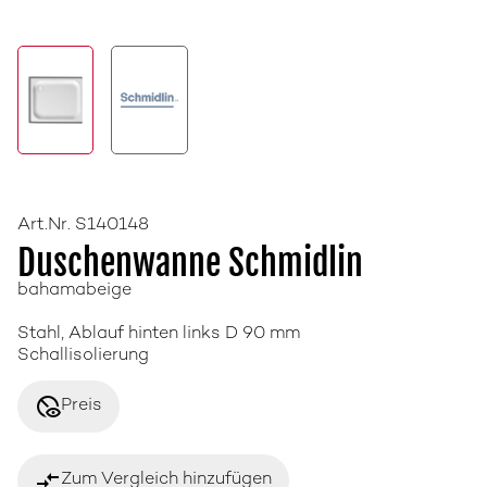
Art.Nr. S140148
Duschenwanne Schmidlin
bahamabeige
Stahl, Ablauf hinten links D 90 mm
Schallisolierung
disabled_visible
Preis
compare_arrows
Zum Vergleich hinzufügen