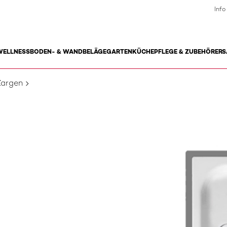
Info
WELLNESS
BODEN- & WANDBELÄGE
GARTEN
KÜCHE
PFLEGE & ZUBEHÖR
ERS
Zargen