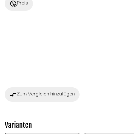
disabled_visible
Preis
compare_arrows
Zum Vergleich hinzufügen
Varianten