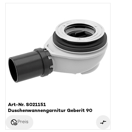
Art-Nr. S021151
Duschenwannengarnitur Geberit 90
disabled_visible
Preis