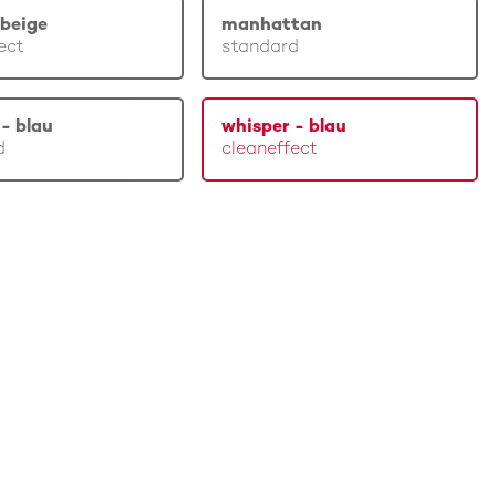
beige
manhattan
ect
standard
- blau
whisper - blau
d
cleaneffect