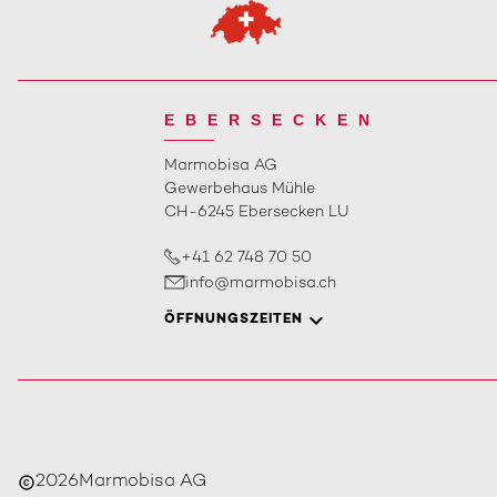
EBERSECKEN
Marmobisa AG
Gewerbehaus Mühle
CH-6245 Ebersecken LU
+41 62 748 70 50
info@marmobisa.ch
ÖFFNUNGSZEITEN
2026
Marmobisa AG
copyright