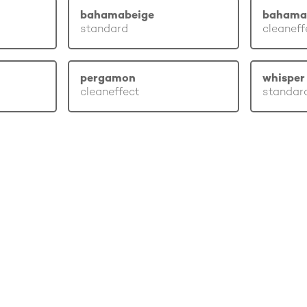
bahamabeige
bahama
standard
cleaneff
pergamon
whisper 
cleaneffect
standar