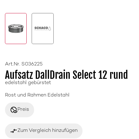
Art.Nr. S036225
Aufsatz DallDrain Select 12 rund
edelstahl gebürstet
Rost und Rahmen Edelstahl
disabled_visible
Preis
compare_arrows
Zum Vergleich hinzufügen