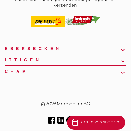
versenden.
EBERSECKEN
ITTIGEN
CHAM
2026
Marmobisa AG
copyright
calendar_today
Termin vereinbaren