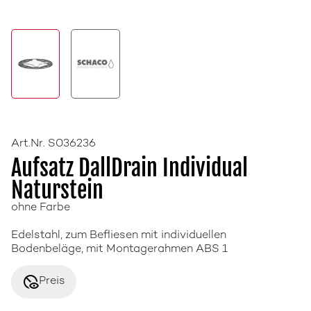
Art.Nr. S036236
Aufsatz DallDrain Individual
Naturstein
ohne Farbe
Edelstahl, zum Befliesen mit individuellen
Bodenbeläge, mit Montagerahmen ABS 1
disabled_visible
Preis