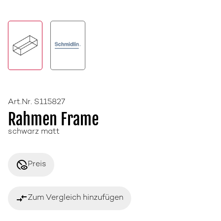
Art.Nr. S115827
Rahmen Frame
schwarz matt
disabled_visible
Preis
compare_arrows
Zum Vergleich hinzufügen