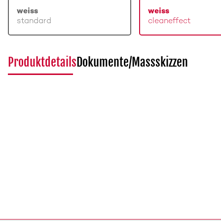
weiss
weiss
standard
cleaneffect
Produktdetails
Dokumente/Massskizzen