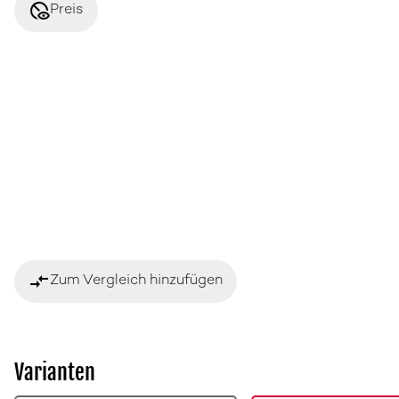
disabled_visible
Preis
compare_arrows
Zum Vergleich hinzufügen
Varianten