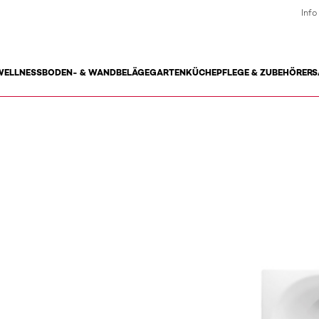
Info
WELLNESS
BODEN- & WANDBELÄGE
GARTEN
KÜCHE
PFLEGE & ZUBEHÖR
ERS