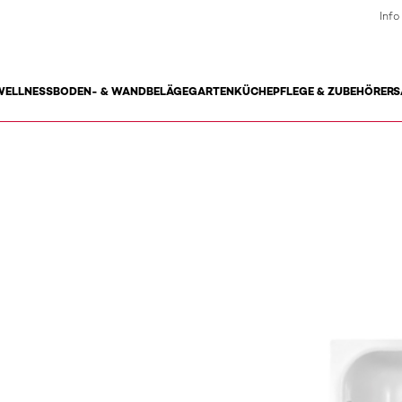
Info
WELLNESS
BODEN- & WANDBELÄGE
GARTEN
KÜCHE
PFLEGE & ZUBEHÖR
ERS