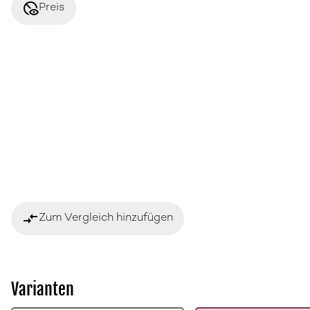
disabled_visible
Preis
compare_arrows
Zum Vergleich hinzufügen
Varianten