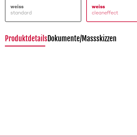
weiss
weiss
standard
cleaneffect
Produktdetails
Dokumente/Massskizzen