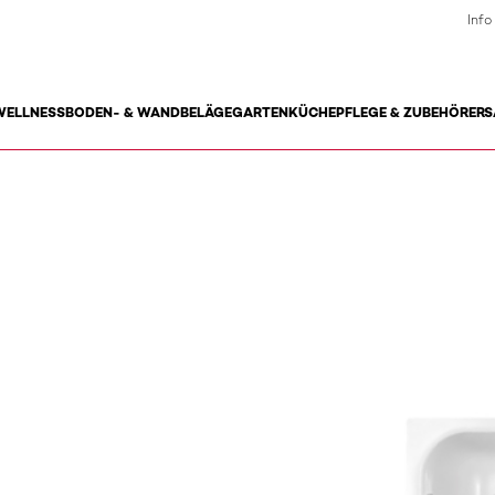
Info
WELLNESS
BODEN- & WANDBELÄGE
GARTEN
KÜCHE
PFLEGE & ZUBEHÖR
ERS