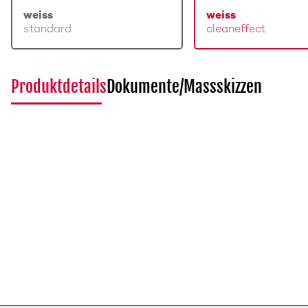
weiss
weiss
standard
cleaneffect
Produktdetails
Dokumente/Massskizzen