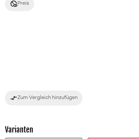
disabled_visible
Preis
compare_arrows
Zum Vergleich hinzufügen
Varianten