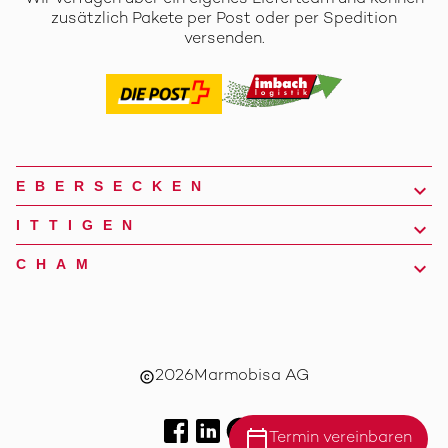
zusätzlich Pakete per Post oder per Spedition
versenden.
EBERSECKEN
ITTIGEN
CHAM
2026
Marmobisa AG
copyright
calendar_today
Termin vereinbaren