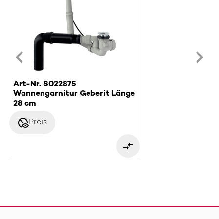
Art-Nr. S022875
Wannengarnitur Geberit Länge
28 cm
disabled_visible
Preis