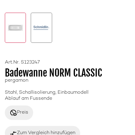
Art.Nr. S123247
Badewanne NORM CLASSIC
pergamon
Stahl, Schallisolierung, Einbaumodell
Ablauf am Fussende
disabled_visible
Preis
compare_arrows
Zum Vergleich hinzufügen