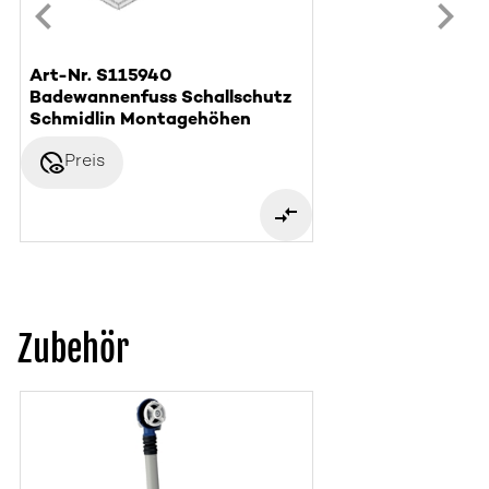
Art-Nr. S115940
Badewannenfuss Schallschutz
Schmidlin Montagehöhen
disabled_visible
Preis
Zubehör