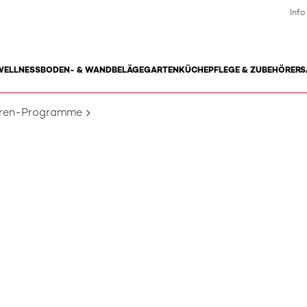
Info
WELLNESS
BODEN- & WANDBELÄGE
GARTEN
KÜCHE
PFLEGE & ZUBEHÖR
ERS
uren-Programme