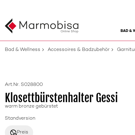
BAD & 
Online Shop
Bad & Wellness
Accessoires & Badzubehör
Garnit
Art.Nr. S028800
Klosettbürstenhalter Gessi
warm bronze gebürstet
Standversion
disabled_visible
Preis