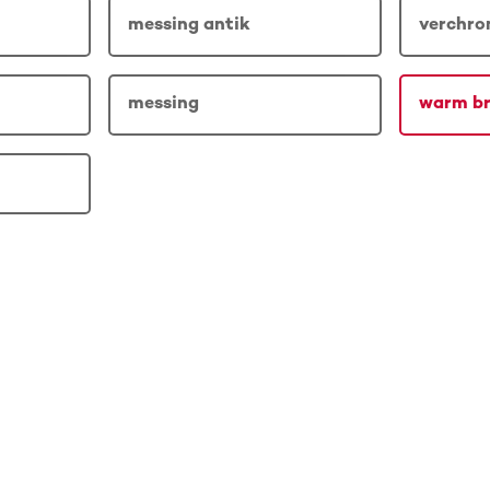
messing antik
verchr
messing
warm br