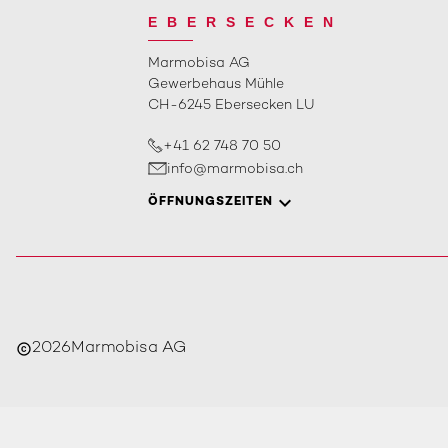
EBERSECKEN
Marmobisa AG
Gewerbehaus Mühle
CH-6245 Ebersecken LU
+41 62 748 70 50
info@marmobisa.ch
ÖFFNUNGSZEITEN
2026
Marmobisa AG
copyright