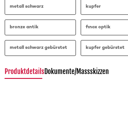
metall schwarz
kupfer
bronze antik
finox optik
metall schwarz gebürstet
kupfer gebürstet
Produktdetails
Dokumente/Massskizzen