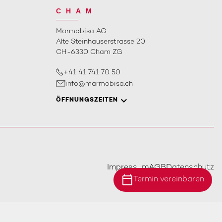
CHAM
Marmobisa AG
Alte Steinhauserstrasse 20
CH-6330 Cham ZG
+41 41 741 70 50
info@marmobisa.ch
ÖFFNUNGSZEITEN
Impressum
AGB
Datenschutz
calendar_today
Termin vereinbaren
Standort Ebersecken
Standort Ittigen
Standort Cham