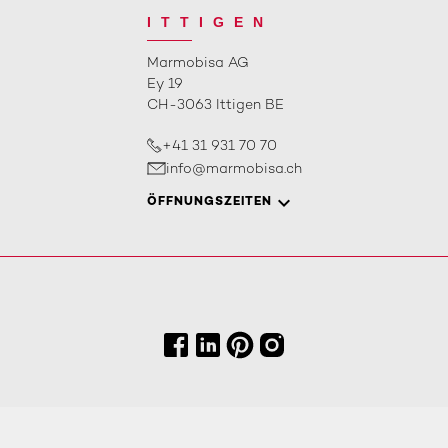
ITTIGEN
Marmobisa AG
Ey 19
CH-3063 Ittigen BE
+41 31 931 70 70
info@marmobisa.ch
ÖFFNUNGSZEITEN